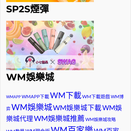
SP2S煙彈
WM娛樂城
WM下載
WMAPP下載
WM下載遊戲
WM博
WMAPP
WM娛樂城
WM娛樂城下載
WM娛
弈
WM娛樂城推薦
樂城代理
WM娛樂城攻略
WM百家樂
WM百家