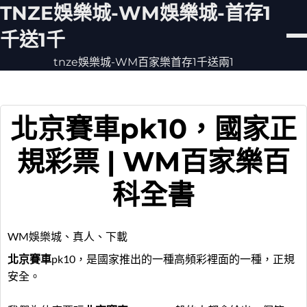
Skip
TNZE娛樂城-WM娛樂城-首存1
to
content
千送1千
tnze娛樂城-WM百家樂首存1千送兩1
北京賽車pk10，國家正
規彩票 | WM百家樂百
科全書
WM娛樂城、真人、下載
北京賽車
pk10，是國家推出的一種高頻彩裡面的一種，正規
安全。