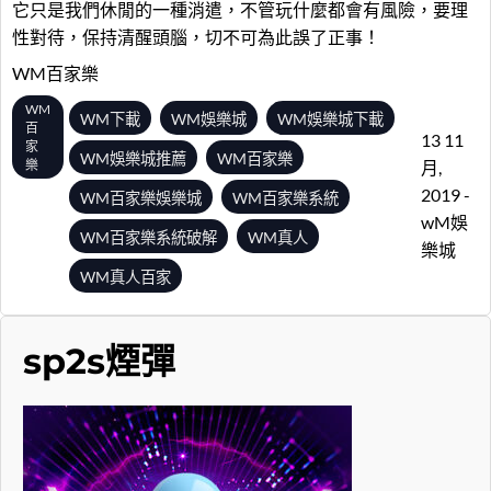
它只是我們休閒的一種消遣，不管玩什麼都會有風險，要理
性對待，保持清醒頭腦，切不可為此誤了正事！
WM百家樂
WM
WM下載
WM娛樂城
WM娛樂城下載
百
13 11
家
WM娛樂城推薦
WM百家樂
月,
樂
2019 -
WM百家樂娛樂城
WM百家樂系統
wM娛
WM百家樂系統破解
WM真人
樂城
WM真人百家
Widget
sp2s煙彈
article