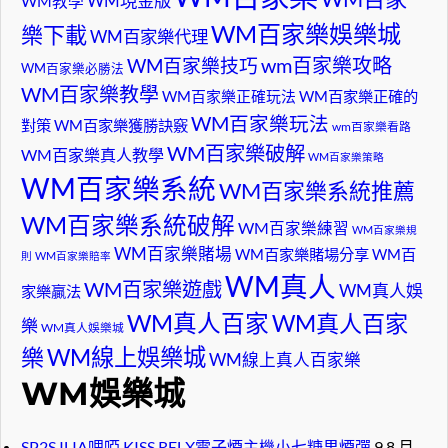
WM現金版
WM教學
WM百家樂娛樂城
樂下載
WM百家樂代理
wm百家樂攻略
WM百家樂技巧
WM百家樂必勝法
WM百家樂教學
WM百家樂正確玩法
WM百家樂正確的
WM百家樂玩法
對策
WM百家樂獲勝訣竅
wm百家樂看路
WM百家樂破解
WM百家樂真人教學
WM百家樂策略
WM百家樂系統
WM百家樂系統推薦
WM百家樂系統破解
WM百家樂練習
WM百家樂規
WM百家樂賭場
WM百家樂賭場分享
WM百
則
WM百家樂賠率
WM真人
WM百家樂遊戲
WM真人娛
家樂贏法
WM真人百家
WM真人百家
樂
WM真人娛樂城
樂
WM線上娛樂城
WM線上真人百家樂
WM娛樂城
SP2S ILIA哩啞 KISS RELX電子煙主機小七糖果煙彈
9 8 月,