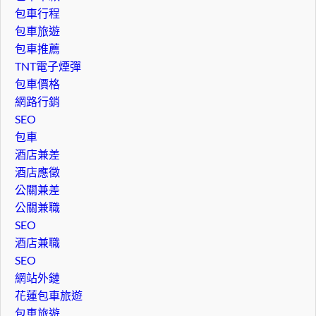
包車行程
包車旅遊
包車推薦
TNT電子煙彈
包車價格
網路行銷
SEO
包車
酒店兼差
酒店應徵
公關兼差
公關兼職
SEO
酒店兼職
SEO
網站外鏈
花蓮包車旅遊
包車旅遊