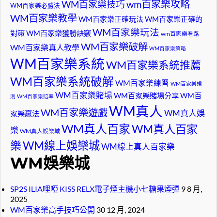
wm百家樂攻略
WM百家樂技巧
WM百家樂必勝法
WM百家樂教學
WM百家樂正確玩法
WM百家樂正確的
WM百家樂玩法
對策
WM百家樂獲勝訣竅
wm百家樂看路
WM百家樂破解
WM百家樂真人教學
WM百家樂策略
WM百家樂系統
WM百家樂系統推薦
WM百家樂系統破解
WM百家樂練習
WM百家樂規
WM百家樂賭場
WM百家樂賭場分享
WM百
則
WM百家樂賠率
WM真人
WM百家樂遊戲
WM真人娛
家樂贏法
WM真人百家
WM真人百家
樂
WM真人娛樂城
樂
WM線上娛樂城
WM線上真人百家樂
WM娛樂城
SP2S ILIA哩啞 KISS RELX電子煙主機小七糖果煙彈
9 8 月,
2025
WM百家樂高手技巧公開
30 12 月, 2024