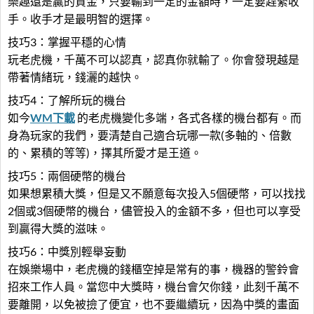
樂趣還是贏的資金，只要輸到一定的金額時，一定要趕緊收
手。收手才是最明智的選擇。
技巧3：掌握平穩的心情
玩老虎機，千萬不可以認真，認真你就輸了。你會發現越是
帶著情緒玩，錢灑的越快。
技巧4：了解所玩的機台
如今
WM下載
的老虎機變化多端，各式各樣的機台都有。而
身為玩家的我們，要清楚自己適合玩哪一款(多軸的、倍數
的、累積的等等)，擇其所愛才是王道。
技巧5：兩個硬幣的機台
如果想累積大獎，但是又不願意每次投入5個硬幣，可以找找
2個或3個硬幣的機台，儘管投入的金額不多，但也可以享受
到贏得大獎的滋味。
技巧6：中獎別輕舉妄動
在娛樂場中，老虎機的錢櫃空掉是常有的事，機器的警鈴會
招來工作人員。當您中大獎時，機台會欠你錢，此刻千萬不
要離開，以免被撿了便宜，也不要繼續玩，因為中獎的畫面