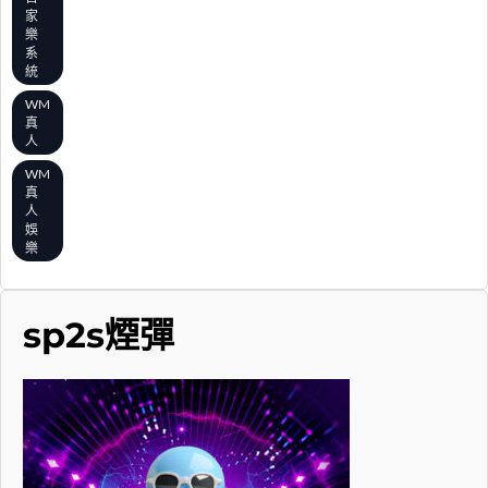
家
樂
系
統
WM
真
人
WM
真
人
娛
樂
Widget
sp2s煙彈
article