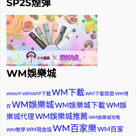
SP2S煙彈
WM娛樂城
WM下載
WMAPP下載
WM下載遊戲
WM博
WMAPP
WM娛樂城
WM娛樂城下載
WM娛
弈
WM娛樂城推薦
樂城代理
WM娛樂城攻略
WM百家樂
WM百家
WM現金版
WM教學