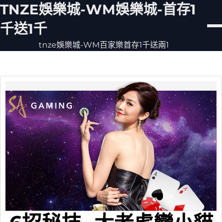
Skip
TNZE娛樂城-WM娛樂城-首存1
to
content
千送1千
tnze娛樂城-WM百家樂首存1千送兩1