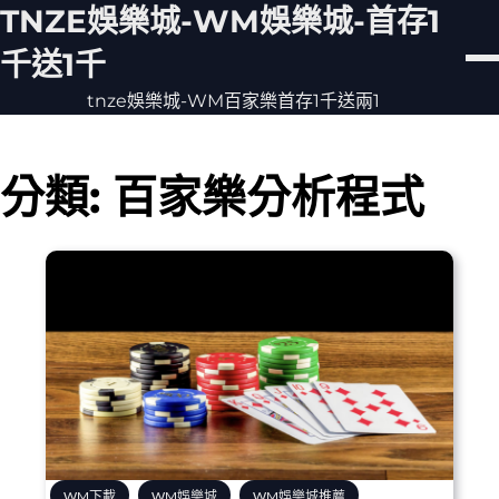
Skip
TNZE娛樂城-WM娛樂城-首存1
to
content
千送1千
tnze娛樂城-WM百家樂首存1千送兩1
分類:
百家樂分析程式
WM下載
WM娛樂城
WM娛樂城推薦