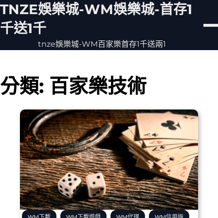
Skip
TNZE娛樂城-WM娛樂城-首存1
to
content
千送1千
tnze娛樂城-WM百家樂首存1千送兩1
分類:
百家樂技術
WM下載
WM下載遊戲
WM代理
WM信用版