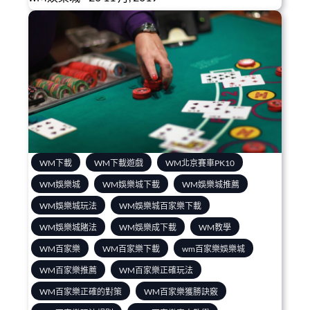
WM下載
WM下載遊戲
WM北京賽車PK10
WM娛樂城
WM娛樂城下載
WM娛樂城推薦
WM娛樂城玩法
WM娛樂城百家樂下載
WM娛樂城賭法
WM娛樂成下載
WM教學
WM百家樂
WM百家樂下載
wm百家樂娛樂城
WM百家樂推薦
WM百家樂正確玩法
WM百家樂正確的對策
WM百家樂獲勝訣竅