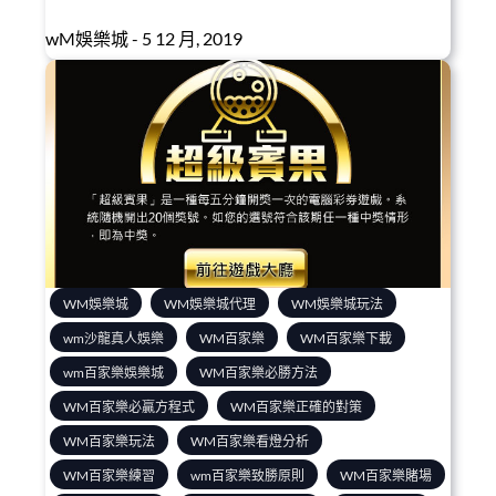
wM娛樂城 - 5 12 月, 2019
WM娛樂城
WM娛樂城代理
WM娛樂城玩法
wm沙龍真人娛樂
WM百家樂
WM百家樂下載
wm百家樂娛樂城
WM百家樂必勝方法
WM百家樂必贏方程式
WM百家樂正確的對策
WM百家樂玩法
WM百家樂看燈分析
WM百家樂練習
wm百家樂致勝原則
WM百家樂賭場