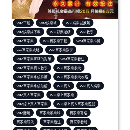
WM下載
WM娛樂城
WM娛樂城推薦
WM娛樂成下載
WM彩票遊戲
WM教學
WM百家樂
WM百家樂下載
WM百家樂推薦
wm百家樂攻略
WM百家樂教學
WM百家樂正確的對策
WM百家樂看注
WM百家樂真人教學
WM百家樂系統
WM百家樂系統推薦
WM百家樂系統攻略
WM百家樂系統破解
WM真人
WM真人娛樂
WM真人百家樂
WM線上百家樂
WM線上真人百家樂
WM線上真人百家樂遊戲
WM賭場
百家樂娛樂城
百家樂寫路
百家樂玩法
百家樂看注
百家樂看路