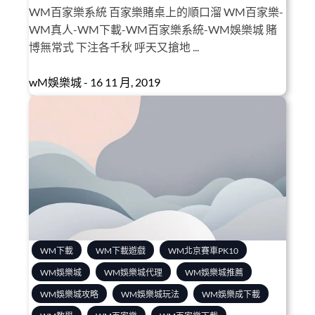
WM百家樂系統 百家樂賭桌上的順口溜 WM百家樂-
WM真人-WM下載-WM百家樂系統-WM娛樂城 賭
博無常式 下注各千秋 呼天又搶地 ...
wM娛樂城 - 16 11 月, 2019
WM下載
WM下載遊戲
WM北京賽車PK10
WM娛樂城
WM娛樂城代理
WM娛樂城推薦
WM娛樂城攻略
WM娛樂城玩法
WM娛樂成下載