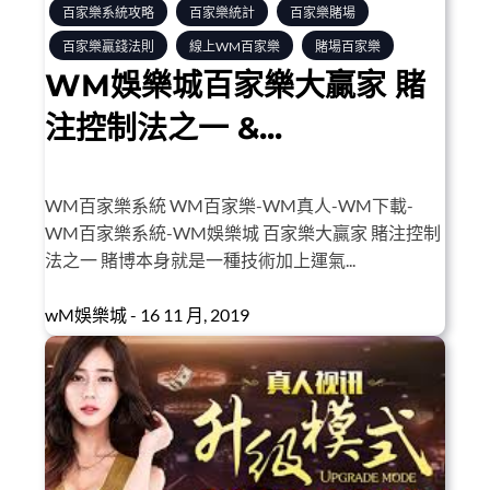
百家樂系統攻略
百家樂統計
百家樂賭場
百家樂贏錢法則
線上WM百家樂
賭場百家樂
WM娛樂城百家樂大贏家 賭
注控制法之一 &...
WM百家樂系統 WM百家樂-WM真人-WM下載-
WM百家樂系統-WM娛樂城 百家樂大贏家 賭注控制
法之一 賭博本身就是一種技術加上運氣...
wM娛樂城 - 16 11 月, 2019