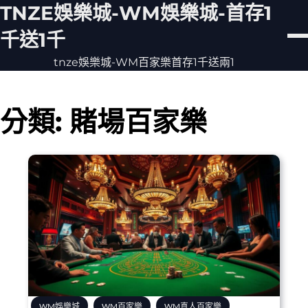
Skip
TNZE娛樂城-WM娛樂城-首存1
to
content
千送1千
tnze娛樂城-WM百家樂首存1千送兩1
分類:
賭場百家樂
WM娛樂城
WM百家樂
WM真人百家樂