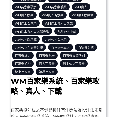
WM百家樂破解
WM百家樂系統
WM真人
WM真人娛樂
WM真人百家樂
WM線上娛樂城
WM線上百家樂
WM線上真人百家樂
WM線上真人百家樂遊戲
九州WM下載
九州WM娛樂城
九州WM百家樂
九州WM百家樂系統
九州WM真人
百家樂系統
百家樂統計
百家樂賭場
百家樂贏錢法則
百家樂遊戲
真人百家樂
線上WM百家樂
線上百家樂
賭場百家樂
WM百家樂系統、百家樂攻
略、真人、下載
百家樂投注法之不倒翁投注有注碼法及投注法兩部
份。 WM百家樂系統、WM娛樂城、百家樂攻略、