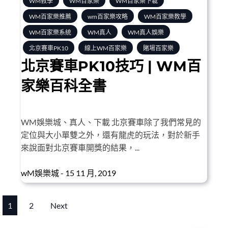
WM教學
WM百家樂
WM百家樂下載
WM百家樂推薦
wm百家樂攻略
WM百家樂教學
WM百家樂系統
WM真人
WM真人娛樂
北京賽車PK10
線上WM百家樂
賭場百家樂
北京賽車PK10技巧 | WM百
家樂百科全書
WM娛樂城、真人、下載 北京賽車除了我們常見的
定位與大小單雙之外，還有龍虎的玩法，對於新手
來說面對北京賽車開獎的結果，...
wM娛樂城 - 15 11 月, 2019
文
1
2
Next
章