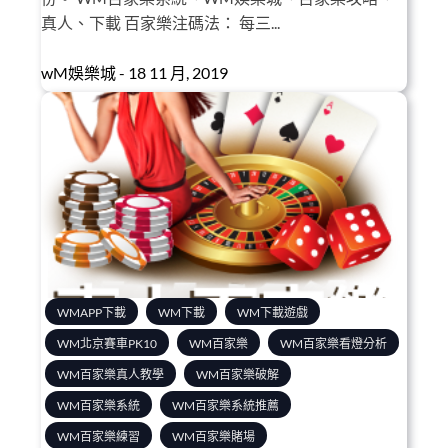
真人、下載 百家樂注碼法： 每三...
wM娛樂城 - 18 11 月, 2019
WMAPP下載
WM下載
WM下載遊戲
WM北京賽車PK10
WM百家樂
WM百家樂看燈分析
WM百家樂真人教學
WM百家樂破解
WM百家樂系統
WM百家樂系統推薦
WM百家樂練習
WM百家樂賭場