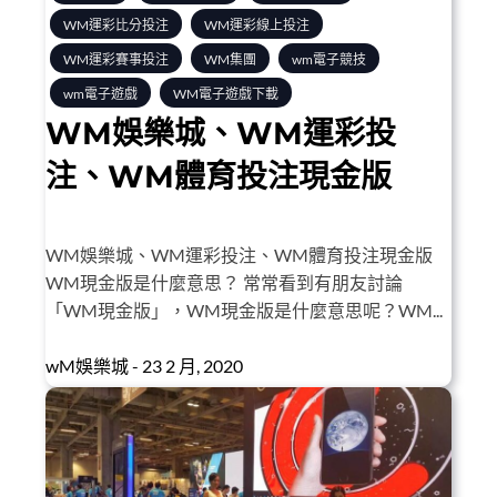
WM運彩比分投注
WM運彩線上投注
WM運彩賽事投注
WM集團
wm電子競技
wm電子遊戲
WM電子遊戲下載
WM娛樂城、WM運彩投
注、WM體育投注現金版
WM娛樂城、WM運彩投注、WM體育投注現金版
WM現金版是什麼意思？ 常常看到有朋友討論
「WM現金版」，WM現金版是什麼意思呢？WM...
wM娛樂城 - 23 2 月, 2020