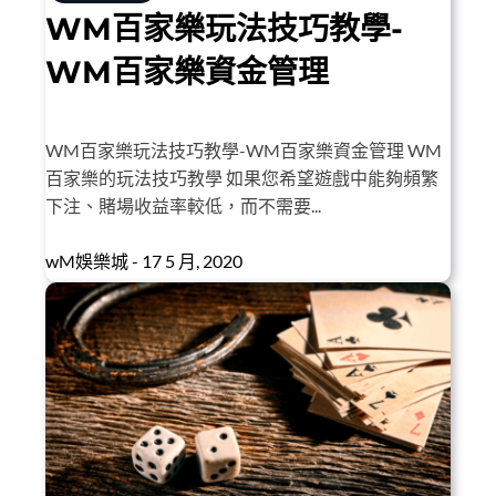
WM百家樂玩法技巧教學-
WM百家樂資金管理
WM百家樂玩法技巧教學-WM百家樂資金管理 WM
百家樂的玩法技巧教學 如果您希望遊戲中能夠頻繁
下注、賭場收益率較低，而不需要...
wM娛樂城 - 17 5 月, 2020