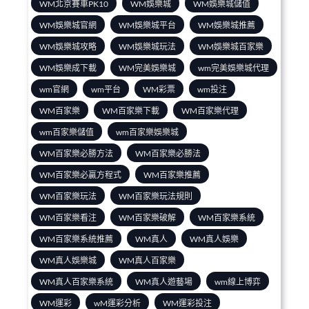
WM北京賽車PK10
WM娛樂城
WM娛樂城儲值
WM娛樂城官網
WM娛樂城平台
WM娛樂城推薦
WM娛樂城攻略
WM娛樂城玩法
WM娛樂城百家樂
WM娛樂成下載
WM完美娛樂城
wm完美娛樂城代理
wm官網
wm平台
WM彩票
wm投注
WM百家樂
WM百家樂下載
WM百家樂代理
wm百家樂儲值
wm百家樂娛樂城
WM百家樂必勝方法
WM百家樂必勝法
WM百家樂必贏方程式
WM百家樂推薦
WM百家樂玩法
WM百家樂玩法規則
WM百家樂看注
WM百家樂破解
WM百家樂系統
WM百家樂系統推薦
WM真人
WM真人娛樂
WM真人娛樂城
WM真人百家樂
WM真人百家樂系統
WM真人遊藝場
wm線上博弈
WM運彩
wM運彩分析
WM運彩投注