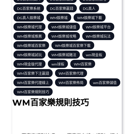
DG百家樂系統
DG百家樂贏錢
DG真人
DG真人娛樂城
WM娛樂城
WM娛樂城下載
WM娛樂城代理
WM娛樂城儲值
WM娛樂城平台
WM娛樂城推薦
WM娛樂城攻略
WM娛樂城玩法
WM娛樂城百家樂
WM娛樂城百家樂下載
WM娛樂城試玩
WM娛樂城賭法
wm現金板
WM現金版代理
wm球板
WM百家樂
WM百家樂下注贏錢
WM百家樂代理
WM百家樂代理線上
WM百家樂佈局
wm百家樂儲值
WM百家樂規則技巧
WM百家樂規則技巧