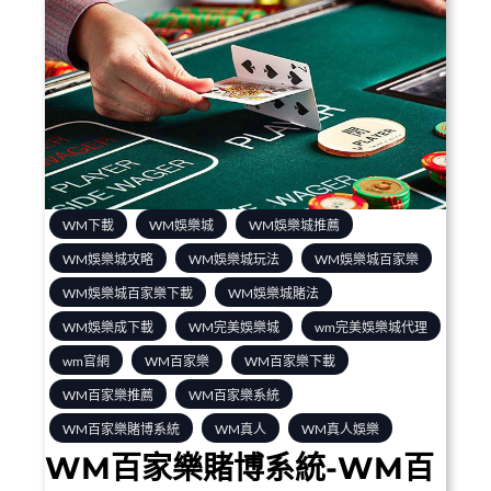
WM下載
WM娛樂城
WM娛樂城推薦
WM娛樂城攻略
WM娛樂城玩法
WM娛樂城百家樂
WM娛樂城百家樂下載
WM娛樂城賭法
WM娛樂成下載
WM完美娛樂城
wm完美娛樂城代理
wm官網
WM百家樂
WM百家樂下載
WM百家樂推薦
WM百家樂系統
WM百家樂賭博系統
WM真人
WM真人娛樂
WM百家樂賭博系統-WM百