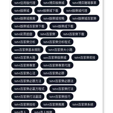
WM信用版代理
WM博弈娛樂城
WM博弈賭場事業
WM娛樂城
WM娛樂城下載
WM娛樂城代理
WM娛樂城推薦
WM娛樂城攻略
WM娛樂城百家樂
WM娛樂城百家樂下載
WM娛樂成下載
WM彩票遊戲
WM百家樂
WM百家樂下載
WM百家樂分析
WM百家樂分析程式
wm百家樂基本規則
WM百家樂大小路
WM百家樂大路
wm百家樂娛樂城
WM百家樂密技
WM百家樂專業
WM百家樂專業代理
WM百家樂心法
WM百家樂必勝
WM百家樂必勝方法
WM百家樂必勝法
WM百家樂必贏方程式
WM百家樂打法
WM百家樂打法贏錢
WM百家樂技巧
WM百家樂技術
WM百家樂推薦
WM百家樂系統
WM真人
WM真人娛樂