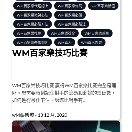
WM百家樂代理線上
WM百家樂佈局
wm百家樂儲值
WM百家樂微笑心法
WM百家樂必勝
WM百家樂必勝方法
WM百家樂必勝法
WM百家樂推薦
WM百家樂獎金
WM百家樂系統
WM百家樂遊戲規則
WM真人
WM真人娛樂
WM百家樂技巧比賽
WM百家樂技巧比賽 贏得WM百家樂比賽完全是理
財。您需要時刻記住對手的籌碼和剩餘的籌碼數，
如何進行最佳下注，讓您比對手有...
wM娛樂城 - 13 12 月, 2020