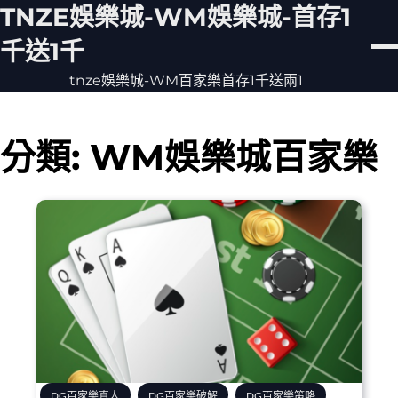
Skip
TNZE娛樂城-WM娛樂城-首存1
to
content
千送1千
tnze娛樂城-WM百家樂首存1千送兩1
分類:
WM娛樂城百家樂
DG百家樂真人
DG百家樂破解
DG百家樂策略