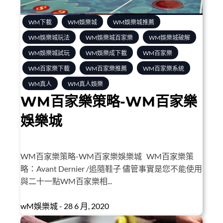
WM下載
WM娛樂城
WM娛樂城推薦
WM娛樂城玩法
WM娛樂城百家樂
WM娛樂城破解
WM娛樂城試玩
WM娛樂成下載
WM百家樂
WM百家樂下載
WM百家樂推薦
WM百家樂系統
WM真人
WM真人娛樂
WM百家樂策略-WM百家樂
娛樂城
WM百家樂策略-WM百家樂娛樂城 WM百家樂策
略：Avant Dernier /追隨鞋子 儘管事實是您不能使用
與二十一點WM百家樂相...
wM娛樂城 - 28 6 月, 2020