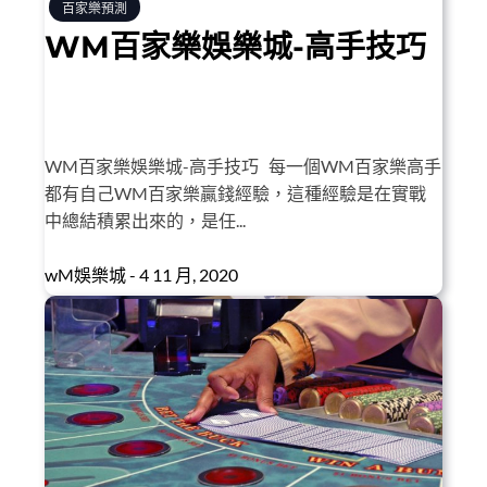
百家樂預測
WM百家樂娛樂城-高手技巧
WM百家樂娛樂城-高手技巧 每一個WM百家樂高手
都有自己WM百家樂贏錢經驗，這種經驗是在實戰
中總結積累出來的，是任...
wM娛樂城 - 4 11 月, 2020