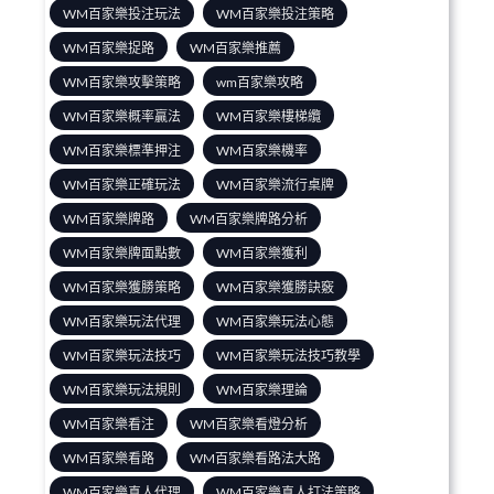
WM百家樂投注玩法
WM百家樂投注策略
WM百家樂捉路
WM百家樂推薦
WM百家樂攻擊策略
wm百家樂攻略
WM百家樂概率贏法
WM百家樂樓梯纜
WM百家樂標準押注
WM百家樂機率
WM百家樂正確玩法
WM百家樂流行桌牌
WM百家樂牌路
WM百家樂牌路分析
WM百家樂牌面點數
WM百家樂獲利
WM百家樂獲勝策略
WM百家樂獲勝訣竅
WM百家樂玩法代理
WM百家樂玩法心態
WM百家樂玩法技巧
WM百家樂玩法技巧教學
WM百家樂玩法規則
WM百家樂理論
WM百家樂看注
WM百家樂看燈分析
WM百家樂看路
WM百家樂看路法大路
WM百家樂真人代理
WM百家樂真人打法策略