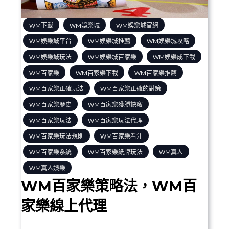
WM下載
WM娛樂城
WM娛樂城官網
WM娛樂城平台
WM娛樂城推薦
WM娛樂城攻略
WM娛樂城玩法
WM娛樂城百家樂
WM娛樂成下載
WM百家樂
WM百家樂下載
WM百家樂推薦
WM百家樂正確玩法
WM百家樂正確的對策
WM百家樂歷史
WM百家樂獲勝訣竅
WM百家樂玩法
WM百家樂玩法代理
WM百家樂玩法規則
WM百家樂看注
WM百家樂系統
WM百家樂紙牌玩法
WM真人
WM真人娛樂
WM百家樂策略法，WM百
家樂線上代理