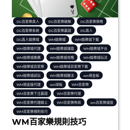
DG百家樂真人
DG百家樂破解
DG百家樂策略
DG百家樂系統
DG百家樂贏錢
DG真人
DG真人娛樂城
WM娛樂城
WM娛樂城下載
WM娛樂城代理
WM娛樂城儲值
WM娛樂城平台
WM娛樂城推薦
WM娛樂城攻略
WM娛樂城玩法
WM娛樂城百家樂
WM娛樂城百家樂下載
WM娛樂城試玩
WM娛樂城賭法
wm現金板
WM現金版代理
wm球板
WM百家樂
WM百家樂下注贏錢
WM百家樂代理
WM百家樂代理線上
WM百家樂佈局
wm百家樂儲值
WM百家樂規則技巧
WM百家樂規則技巧