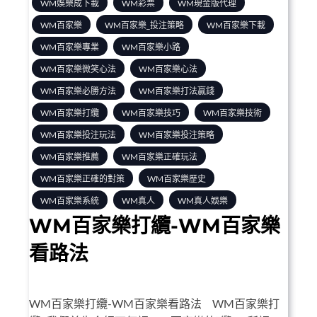
WM娛樂成下載
WM彩票
WM現金版代理
WM百家樂
WM百家樂_投注策略
WM百家樂下載
WM百家樂專業
WM百家樂小路
WM百家樂微笑心法
WM百家樂心法
WM百家樂必勝方法
WM百家樂打法贏錢
WM百家樂打纜
WM百家樂技巧
WM百家樂技術
WM百家樂投注玩法
WM百家樂投注策略
WM百家樂推薦
WM百家樂正確玩法
WM百家樂正確的對策
WM百家樂歷史
WM百家樂系統
WM真人
WM真人娛樂
WM百家樂打纜-WM百家樂
看路法
WM百家樂打纜-WM百家樂看路法 WM百家樂打