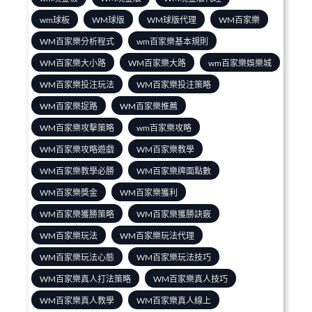
wm球板
WM球版
WM球版代理
WM百家樂
WM百家樂分析程式
wm百家樂基本規則
WM百家樂大小路
WM百家樂大路
wm百家樂娛樂城
WM百家樂投注玩法
WM百家樂投注策略
WM百家樂捉路
WM百家樂推薦
WM百家樂攻擊策略
wm百家樂攻略
WM百家樂攻略遊戲
WM百家樂教學
WM百家樂教學必勝
WM百家樂牌面點數
WM百家樂獎金
WM百家樂獲利
WM百家樂獲勝策略
WM百家樂獲勝訣竅
WM百家樂玩法
WM百家樂玩法代理
WM百家樂玩法心態
WM百家樂玩法技巧
WM百家樂真人打法策略
WM百家樂真人技巧
WM百家樂真人教學
WM百家樂真人線上