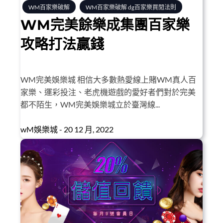
WM百家樂破解
WM百家樂破解 dg百家樂買閒法則
WM完美餘樂成集團百家樂
攻略打法贏錢
WM完美娛樂城 相信大多數熱愛線上賭WM真人百
家樂、運彩投注、老虎機遊戲的愛好者們對於完美
都不陌生，WM完美娛樂城立於臺灣線...
wM娛樂城 - 20 12 月, 2022