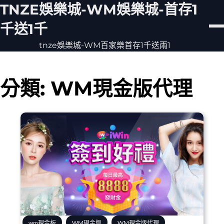
Skip
TNZE娛樂城-WM娛樂城-首存1
to
content
千送1千
tnze娛樂城-WM百家樂首存1千送兩1
分類:
WM現金版代理
wm現金板
WM現金版
WM現金版代理