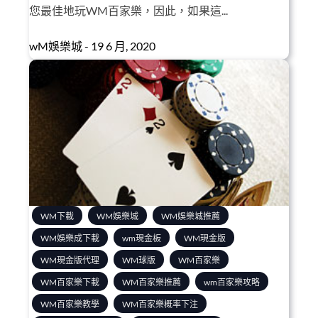
您最佳地玩WM百家樂，因此，如果這...
wM娛樂城 - 19 6 月, 2020
WM下載
WM娛樂城
WM娛樂城推薦
WM娛樂成下載
wm現金板
WM現金版
WM現金版代理
WM球版
WM百家樂
WM百家樂下載
WM百家樂推薦
wm百家樂攻略
WM百家樂教學
WM百家樂概率下注