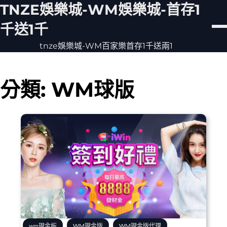
Skip
TNZE娛樂城-WM娛樂城-首存1
to
content
千送1千
tnze娛樂城-WM百家樂首存1千送兩1
分類:
WM球版
wm現金板
WM現金版
WM現金版代理