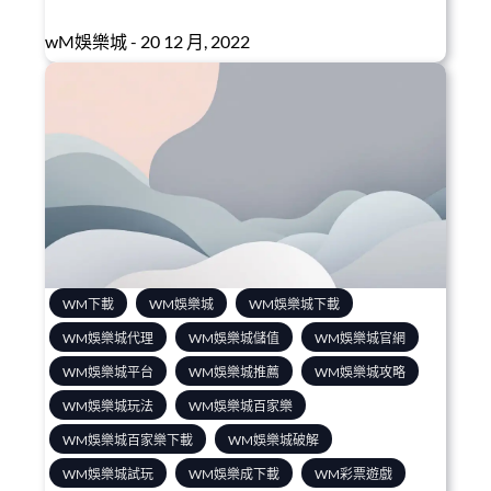
wM娛樂城 - 20 12 月, 2022
WM下載
WM娛樂城
WM娛樂城下載
WM娛樂城代理
WM娛樂城儲值
WM娛樂城官網
WM娛樂城平台
WM娛樂城推薦
WM娛樂城攻略
WM娛樂城玩法
WM娛樂城百家樂
WM娛樂城百家樂下載
WM娛樂城破解
WM娛樂城試玩
WM娛樂成下載
WM彩票遊戲