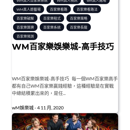
WM真人百家樂系統
WM真人視訊
wm真人賭場
WM真人遊藝場
百家樂看路
百家樂看路法
百家樂破解
百家樂程式
百家樂策略
百家樂算牌
百家樂系統
百家樂長龍
百家樂預測
WM百家樂娛樂城-高手技巧
WM百家樂娛樂城-高手技巧 每一個WM百家樂高手
都有自己WM百家樂贏錢經驗，這種經驗是在實戰
中總結積累出來的，是任...
wM娛樂城 - 4 11 月, 2020