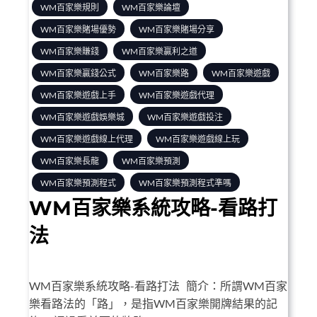
WM百家樂規則
WM百家樂論壇
WM百家樂賭場優勢
WM百家樂賭場分享
WM百家樂賺錢
WM百家樂贏利之道
WM百家樂贏錢公式
WM百家樂路
WM百家樂遊戲
WM百家樂遊戲上手
WM百家樂遊戲代理
WM百家樂遊戲娛樂城
WM百家樂遊戲投注
WM百家樂遊戲線上代理
WM百家樂遊戲線上玩
WM百家樂長龍
WM百家樂預測
WM百家樂預測程式
WM百家樂預測程式準嗎
WM百家樂系統攻略-看路打
法
WM百家樂系統攻略-看路打法 簡介：所謂WM百家
樂看路法的「路」，是指WM百家樂開牌結果的記