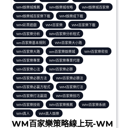
WM娛樂城推薦
WM娛樂城攻略
WM娛樂城百家樂
WM娛樂城百家樂下載
WM娛樂成下載
WM彩票遊戲
WM百家樂
WM百家樂下載
WM百家樂分析
WM百家樂分析程式
wm百家樂基本規則
WM百家樂大小路
WM百家樂大路
wm百家樂娛樂城
WM百家樂密技
WM百家樂專業
WM百家樂專業代理
WM百家樂心法
WM百家樂必勝
WM百家樂必勝方法
WM百家樂必勝法
WM百家樂必贏方程式
WM百家樂打法
WM百家樂打法贏錢
WM百家樂技巧
WM百家樂技術
WM百家樂推薦
WM百家樂系統
WM真人
WM真人娛樂
WM百家樂策略線上玩-WM