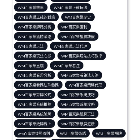
WM百家樂機率
WM百家樂正確玩法
WM百家樂正確的對策
WM百家樂歷史
WM百家樂牌路分析
WM百家樂獲利
WM百家樂獲勝策略
WM百家樂獲勝訣竅
WM百家樂玩法
WM百家樂玩法代理
WM百家樂玩法心態
WM百家樂玩法技巧教學
WM百家樂直纜
WM百家樂看注
WM百家樂看燈分析
WM百家樂看路法大路
WM百家樂看路法珠盤路
WM百家樂策略代理
WM百家樂算牌公式
WM百家樂系統技巧
WM百家樂系統推薦
WM百家樂系統攻略
WM百家樂系統破解
WM百家樂紙牌玩法
WM百家樂紙牌線上
WM百家樂紙牌遊戲
wm百家樂致勝原則
WM百家樂術語
WM百家樂補牌