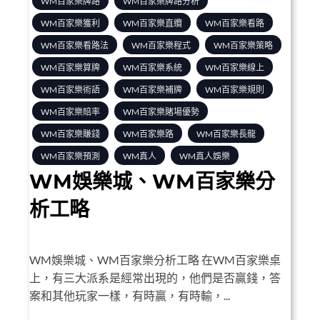
WM百家樂牌路
WM百家樂牌路分析
WM百家樂獲利
WM百家樂直纜
WM百家樂看路
WM百家樂看路法
WM百家樂程式
WM百家樂策略
WM百家樂算牌
WM百家樂系統
WM百家樂線上
WM百家樂術語
WM百家樂補牌
WM百家樂規則
WM百家樂賠率
WM百家樂賭場優勢
WM百家樂賺錢
WM百家樂路
WM百家樂長龍
WM百家樂預測
WM真人
WM真人娛樂
WM娛樂城、WM百家樂分
析工略
WM娛樂城、WM百家樂分析工略 在WM百家樂桌
上，有三大派系是經常出現的，他們是否贏錢，答
案和其他玩家一樣，有時贏，有時輸，...