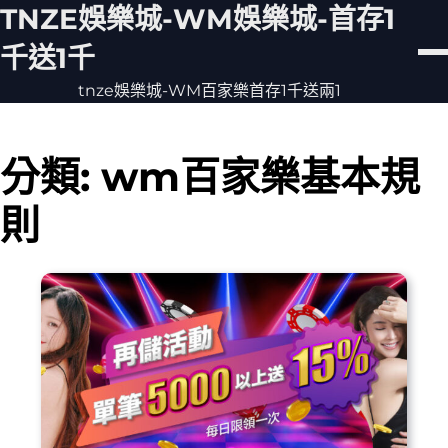
Skip
TNZE娛樂城-WM娛樂城-首存1
to
content
千送1千
tnze娛樂城-WM百家樂首存1千送兩1
分類:
wm百家樂基本規
則