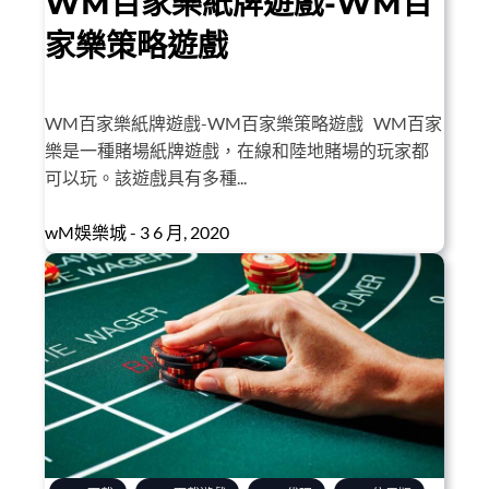
WM百家樂紙牌遊戲-WM百
家樂策略遊戲
WM百家樂紙牌遊戲-WM百家樂策略遊戲 WM百家
樂是一種賭場紙牌遊戲，在線和陸地賭場的玩家都
可以玩。該遊戲具有多種...
wM娛樂城 - 3 6 月, 2020