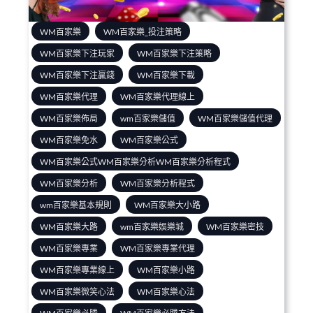
WM百家樂
WM百家樂_投注策略
WM百家樂下注玩家
WM百家樂下注策略
WM百家樂下注贏錢
WM百家樂下載
WM百家樂代理
WM百家樂代理線上
WM百家樂佈局
wm百家樂儲值
WM百家樂儲值代理
WM百家樂免水
WM百家樂公式
WM百家樂公式WM百家樂分析WM百家樂分析程式
WM百家樂分析
WM百家樂分析程式
wm百家樂基本規則
WM百家樂大小路
WM百家樂大路
wm百家樂娛樂城
WM百家樂密技
WM百家樂專業
WM百家樂專業代理
WM百家樂專業線上
WM百家樂小路
WM百家樂微笑心法
WM百家樂心法