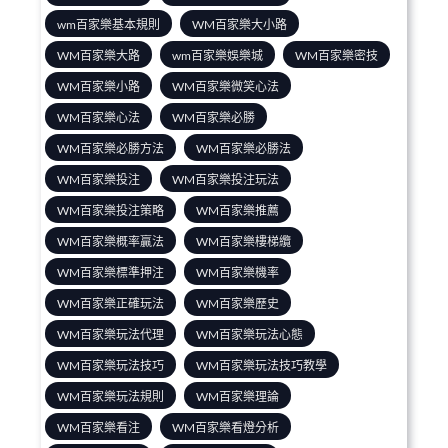
wm百家樂基本規則
WM百家樂大小路
WM百家樂大路
wm百家樂娛樂城
WM百家樂密技
WM百家樂小路
WM百家樂微笑心法
WM百家樂心法
WM百家樂必勝
WM百家樂必勝方法
WM百家樂必勝法
WM百家樂投注
WM百家樂投注玩法
WM百家樂投注策略
WM百家樂推薦
WM百家樂概率贏法
WM百家樂樓梯纜
WM百家樂標準押注
WM百家樂機率
WM百家樂正確玩法
WM百家樂歷史
WM百家樂玩法代理
WM百家樂玩法心態
WM百家樂玩法技巧
WM百家樂玩法技巧教學
WM百家樂玩法規則
WM百家樂理論
WM百家樂看注
WM百家樂看燈分析