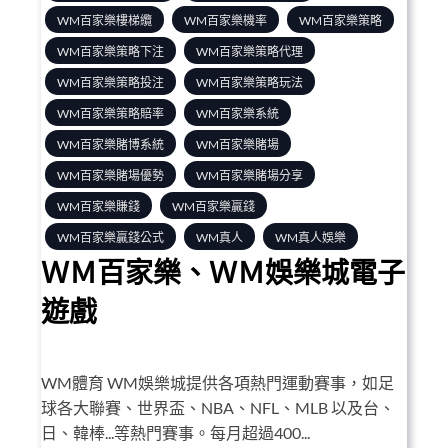
WM百家樂樓梯纜
WM百家樂機率
WM百家樂策略
WM百家樂策略下注
WM百家樂策略代理
WM百家樂策略投注
WM百家樂策略玩法
WM百家樂策略賠率
WM百家樂系統
WM百家樂賭博系統
WM百家樂賭場
WM百家樂賭場優勢
WM百家樂賭場分享
WM百家樂賺錢
WM百家樂贏錢
WM百家樂贏錢公式
WM真人
WM真人娛樂
ＷＭ百家樂、ＷＭ娛樂城電子
遊戲
WM體育 WM娛樂城提供各項熱門運動賽事，如足
球各大聯賽、世界盃、NBA、NFL、MLB 以及台、
日、韓棒...等熱門賽事。每月超過400...