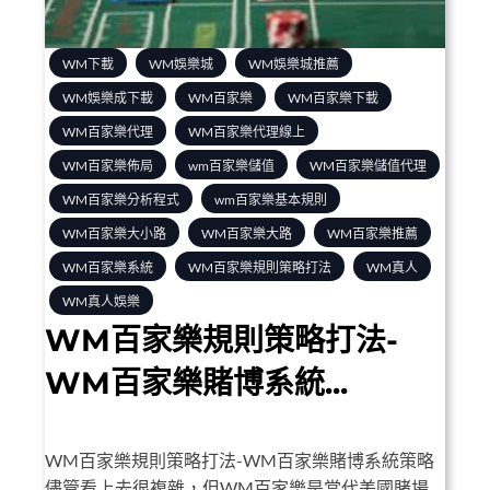
WM下載
WM娛樂城
WM娛樂城推薦
WM娛樂成下載
WM百家樂
WM百家樂下載
WM百家樂代理
WM百家樂代理線上
WM百家樂佈局
wm百家樂儲值
WM百家樂儲值代理
WM百家樂分析程式
wm百家樂基本規則
WM百家樂大小路
WM百家樂大路
WM百家樂推薦
WM百家樂系統
WM百家樂規則策略打法
WM真人
WM真人娛樂
WM百家樂規則策略打法-
WM百家樂賭博系統...
WM百家樂規則策略打法-WM百家樂賭博系統策略
儘管看上去很複雜，但WM百家樂是當代美國賭場