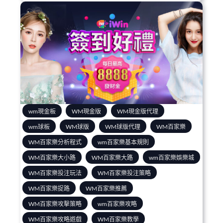
wm現金板
WM現金版
WM現金版代理
wm球板
WM球版
WM球版代理
WM百家樂
WM百家樂分析程式
wm百家樂基本規則
WM百家樂大小路
WM百家樂大路
wm百家樂娛樂城
WM百家樂投注玩法
WM百家樂投注策略
WM百家樂捉路
WM百家樂推薦
WM百家樂攻擊策略
wm百家樂攻略
WM百家樂攻略遊戲
WM百家樂教學