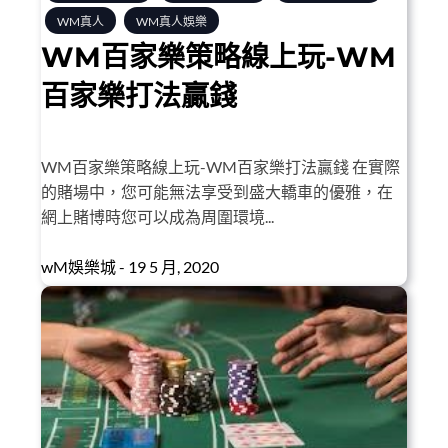
WM真人
WM真人娛樂
WM百家樂策略線上玩-WM
百家樂打法贏錢
WM百家樂策略線上玩-WM百家樂打法贏錢 在實際
的賭場中，您可能無法享受到盛大轎車的優雅，在
網上賭博時您可以成為周圍環境...
wM娛樂城 - 19 5 月, 2020