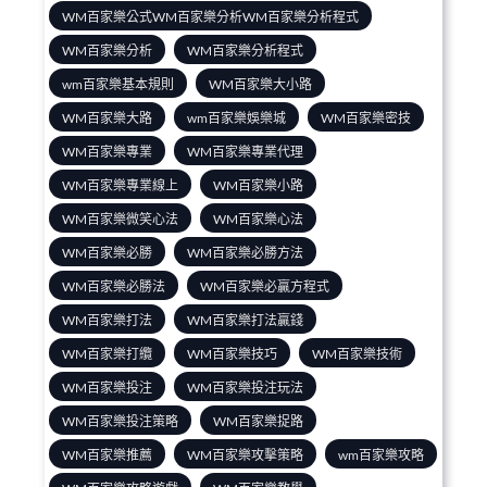
WM百家樂公式WM百家樂分析WM百家樂分析程式
WM百家樂分析
WM百家樂分析程式
wm百家樂基本規則
WM百家樂大小路
WM百家樂大路
wm百家樂娛樂城
WM百家樂密技
WM百家樂專業
WM百家樂專業代理
WM百家樂專業線上
WM百家樂小路
WM百家樂微笑心法
WM百家樂心法
WM百家樂必勝
WM百家樂必勝方法
WM百家樂必勝法
WM百家樂必贏方程式
WM百家樂打法
WM百家樂打法贏錢
WM百家樂打纜
WM百家樂技巧
WM百家樂技術
WM百家樂投注
WM百家樂投注玩法
WM百家樂投注策略
WM百家樂捉路
WM百家樂推薦
WM百家樂攻擊策略
wm百家樂攻略