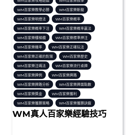
WM百家樂攻略遊戲
WM百家樂教學
WM百家樂教學必勝
WM百家樂斬龍
WM百家樂明燈法
WM百家樂概率
WM百家樂概率下注
WM百家樂概率贏法
WM百家樂樓梯纜
WM百家樂標準押注
WM百家樂機率
WM百家樂正確玩法
WM百家樂正確的對策
WM百家樂歷史
WM百家樂注碼法
WM百家樂流行桌牌
WM百家樂牌例
WM百家樂牌路
WM百家樂牌路分析
WM百家樂牌面點數
WM百家樂獎金
WM百家樂獲利
WM百家樂獲勝策略
WM百家樂獲勝訣竅
WM真人百家樂經驗技巧