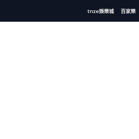
tnze娛樂城
百家樂