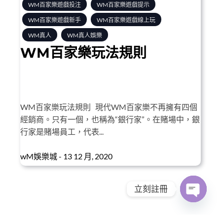
WM百家樂遊戲投注
WM百家樂遊戲提示
WM百家樂遊戲新手
WM百家樂遊戲線上玩
WM真人
WM真人娛樂
WM百家樂玩法規則
WM百家樂玩法規則 現代WM百家樂不再擁有四個
經銷商。只有一個，也稱為“銀行家”。在賭場中，銀
行家是賭場員工，代表...
wM娛樂城 - 13 12 月, 2020
立刻註冊
Open
chaty