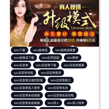
WM下載
WM娛樂城
WM娛樂城推薦
WM娛樂成下載
WM彩票遊戲
WM教學
WM百家樂
WM百家樂下載
WM百家樂推薦
wm百家樂攻略
WM百家樂教學
WM百家樂正確的對策
WM百家樂看注
WM百家樂真人教學
WM百家樂系統
WM百家樂系統推薦
WM百家樂系統攻略
WM百家樂系統破解
WM真人
WM真人娛樂