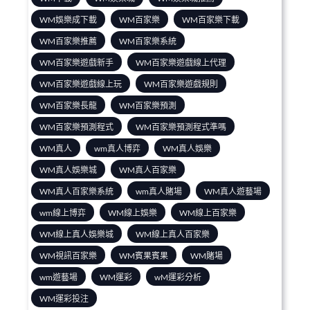
WM娛樂成下載
WM百家樂
WM百家樂下載
WM百家樂推薦
WM百家樂系統
WM百家樂遊戲新手
WM百家樂遊戲線上代理
WM百家樂遊戲線上玩
WM百家樂遊戲規則
WM百家樂長龍
WM百家樂預測
WM百家樂預測程式
WM百家樂預測程式準嗎
WM真人
wm真人博弈
WM真人娛樂
WM真人娛樂城
WM真人百家樂
WM真人百家樂系統
wm真人賭場
WM真人遊藝場
wm線上博弈
WM線上娛樂
WM線上百家樂
WM線上真人娛樂城
WM線上真人百家樂
WM視訊百家樂
WM賓果賓果
WM賭場
wm遊藝場
WM運彩
wM運彩分析
WM運彩投注