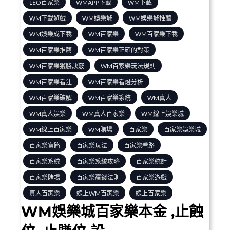
LEO百家樂
WMAPP下載
WM下載
WM下載遊戲
WM娛樂城
WM娛樂城推薦
WM娛樂成下載
WM百家樂
WM百家樂下載
WM百家樂推薦
WM百家樂正確的對策
WM百家樂獲勝訣竅
WM百家樂玩法規則
WM百家樂看注
WM百家樂看燈分析
WM百家樂破解
WM百家樂系統
WM真人
WM真人娛樂
WM真人百家樂
WM線上娛樂城
WM線上百家樂
WM賭場
百家樂
百家樂娛樂城
百家樂寫路
百家樂玩法
百家樂看路
百家樂系統
百家樂系統攻略
百家樂統計
百家樂賭場
百家樂贏錢法則
百家樂遊戲
真人百家樂
線上WM百家樂
線上百家樂
WM娛樂城百家樂本金 ,止蝕