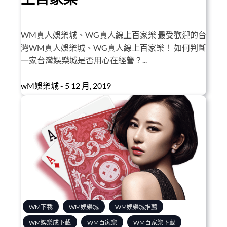
WM真人娛樂城、WG真人線上百家樂 最受歡迎的台
灣WM真人娛樂城、WG真人線上百家樂！ 如何判斷
一家台灣娛樂城是否用心在經營？...
wM娛樂城 - 5 12 月, 2019
WM下載
WM娛樂城
WM娛樂城推薦
WM娛樂成下載
WM百家樂
WM百家樂下載