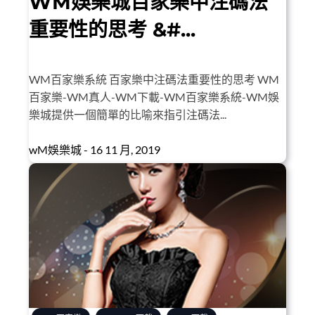
WM娛樂城百家樂中注碼法
重要性的思考 &#...
WM百家樂系統 百家樂中注碼法重要性的思考 WM
百家樂-WM真人-WM下載-WM百家樂系統-WM娛
樂城提供一個簡單的比喻來指引注碼法...
wM娛樂城 - 16 11 月, 2019