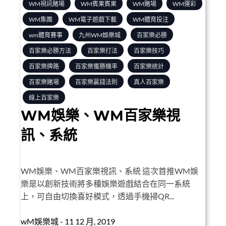
WM視訊賭場
WM賓果賓果
WM賭場
WM運彩
WM集團
WM電子遊戲下載
WM體育投注
wm體育賽事
九州WM娛樂城
百家樂必勝
百家樂必勝方法
百家樂打法
百家樂技巧
百家樂牌路
百家樂獲勝機率
百家樂統計
百家樂賭場
百家樂贏錢法則
真人百家樂
線上百家樂
WM娛樂、WM百家樂視
訊、系統
WM娛樂、WM百家樂視訊、系統 這次首推WM娛
樂是以創新技術將多種娛樂遊戲結合在同一系統
上，可自由切換喜好模式，透過手機掃QR...
wM娛樂城 - 11 12 月, 2019