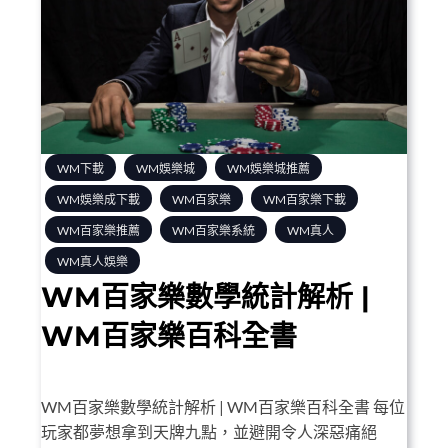
WM下載
WM娛樂城
WM娛樂城推薦
WM娛樂成下載
WM百家樂
WM百家樂下載
WM百家樂推薦
WM百家樂系統
WM真人
WM真人娛樂
WM百家樂數學統計解析 |
WM百家樂百科全書
WM百家樂數學統計解析 | WM百家樂百科全書 每位
玩家都夢想拿到天牌九點，並避開令人深惡痛絕