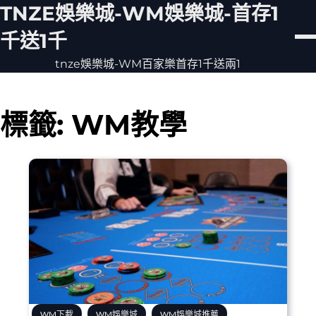
Skip
TNZE娛樂城-WM娛樂城-首存1
to
content
千送1千
tnze娛樂城-WM百家樂首存1千送兩1
標籤:
WM教學
WM下載
WM娛樂城
WM娛樂城推薦