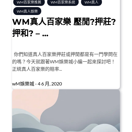
WM百家樂推薦
WM百家樂系統
WM真人
WM真人娛樂
WM真人百家樂 壓閒?押莊?
押和? – ...
你們知道真人百家樂押莊或押閒都是有一門學問在
的嗎？今天就跟著WM娛樂城小編一起來探討吧！
正統真人百家樂的賠率...
wM娛樂城 - 4 6 月, 2020