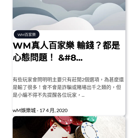
WM百家樂
WM真人百家樂 輸錢？都是
心態問題！ &#8...
有些玩家會問明明主要只有莊閒2個選項，為甚麼還
是輸了很多！會不會是詐騙或賭場出千之類的，但
是小編不得不先提醒各位玩家，...
wM娛樂城 - 17 4 月, 2020