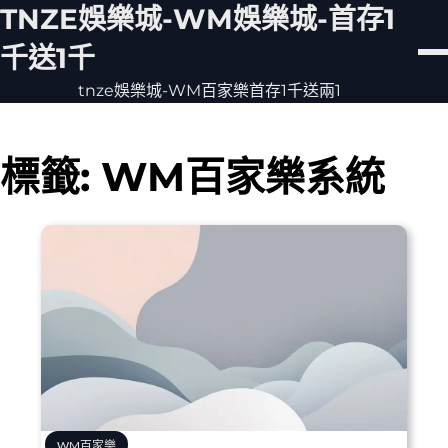
Skip
TNZE娛樂城-WM娛樂城-首存1
to
content
千送1千
tnze娛樂城-WM百家樂首存1千送兩1
標籤:
WM百家樂系統
WM百家樂