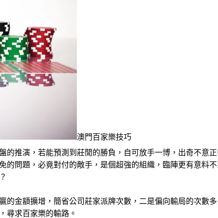
澳門百家樂技巧
盤的推演，若能預測到莊閒的勝負，自可放手一博，出奇不意正
免的問題，必竟對付的敵手，是個超強的組織，臨陣更有意料不
？
贏的金額擴增，簡省公司莊家派牌次數，二是偏向輸局的次數多
，尋求百家樂的輸路。