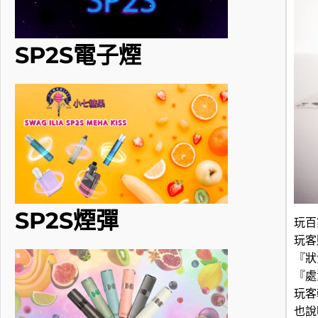
SP2S電子煙
SP2S煙彈
玩百
玩客
『狀
『處
玩客
也說