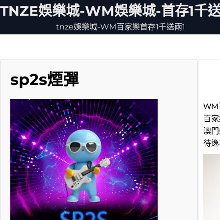
Skip
TNZE娛樂城-WM娛樂城-首存1千送
to
content
tnze娛樂城-WM百家樂首存1千送兩1
Widget
sp2s煙彈
article
WM
百家
澳門
待逸