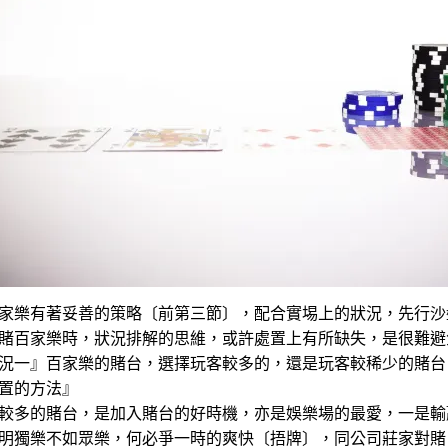
家樂有著妥善的策略〔前第三節〕，配合實埸上的狀況，先行沙
賭百家樂時，狀況排解的思維，或許處置上有所缺失，是很難避
況一』百家樂的賭台，選擇玩客較多的，還是玩客較稀少的賭台
置的方法』
較多的賭台，是加入賭台的好時機，亦是娛樂場的最愛，一是輸
明獨樂不如眾樂，何必爭一時的爽快〔捂牌〕，同公司莊家對賭