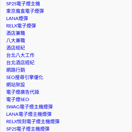
SP2S電子煙主機
東京魔盒電子煙彈
LANA煙彈
RELX電子煙彈
酒店兼職
八大兼職
酒店經紀
台北八大工作
台北酒店經紀
網路行銷
SEO搜尋引擎優化
網站架設
電子煙廣告代操
電子煙SEO
SWAG電子煙主機煙彈
LANA電子煙主機煙彈
RELX悅刻電子煙主機煙彈
SP2S電子煙主機煙彈