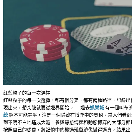
紅藍粒子的每一次選擇
紅藍粒子的每一次選擇，都有個分叉，都有兩種路徑，記錄出
現出來，想突破就要從邊界開始。 過去
娛樂城
有一個叫布
統
經不可能趕平，這是一個隱藏在博弈中的奧秘。當人們看到
到不明不白地造成大輸，參與靜態博弈和動態博弈的大部分都
按照自己的想像，將記憶中的機遇殘留跡像變得逼真，結果出