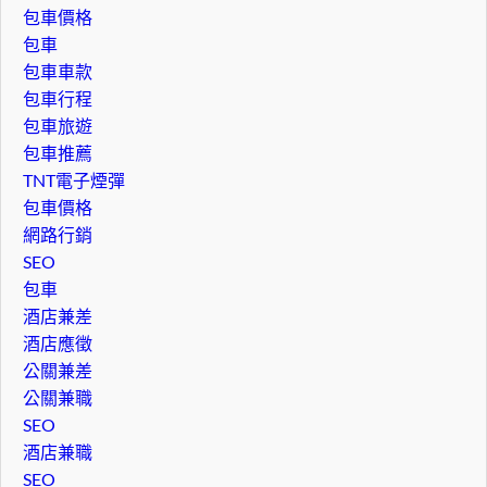
包車價格
包車
包車車款
包車行程
包車旅遊
包車推薦
TNT電子煙彈
包車價格
網路行銷
SEO
包車
酒店兼差
酒店應徵
公關兼差
公關兼職
SEO
酒店兼職
SEO