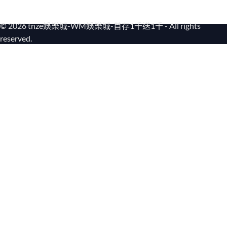
© 2026 tnze娛樂城-WM娛樂城-首存1千送1千 - All rights
reserved.