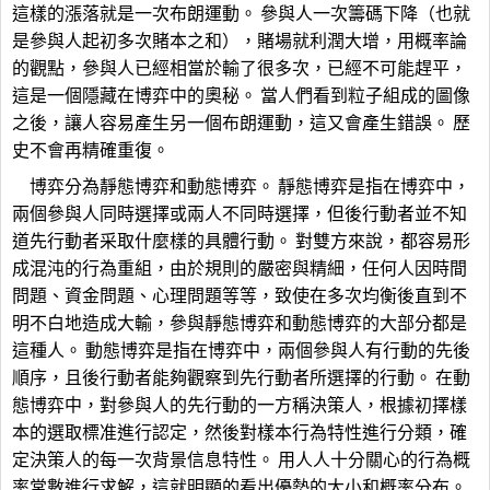
這樣的漲落就是一次布朗運動。 參與人一次籌碼下降（也就
是參與人起初多次賭本之和），賭場就利潤大增，用概率論
的觀點，參與人已經相當於輸了很多次，已經不可能趕平，
這是一個隱藏在博弈中的奧秘。 當人們看到粒子組成的圖像
之後，讓人容易產生另一個布朗運動，這又會產生錯誤。 歷
史不會再精確重復。
博弈分為靜態博弈和動態博弈。 靜態博弈是指在博弈中，
兩個參與人同時選擇或兩人不同時選擇，但後行動者並不知
道先行動者采取什麼樣的具體行動。 對雙方來說，都容易形
成混沌的行為重組，由於規則的嚴密與精細，任何人因時間
問題、資金問題、心理問題等等，致使在多次均衡後直到不
明不白地造成大輸，參與靜態博弈和動態博弈的大部分都是
這種人。 動態博弈是指在博弈中，兩個參與人有行動的先後
順序，且後行動者能夠觀察到先行動者所選擇的行動。 在動
態博弈中，對參與人的先行動的一方稱決策人，根據初擇樣
本的選取標准進行認定，然後對樣本行為特性進行分類，確
定決策人的每一次背景信息特性。 用人人十分關心的行為概
率常數進行求解，這就明顯的看出優勢的大小和概率分布。