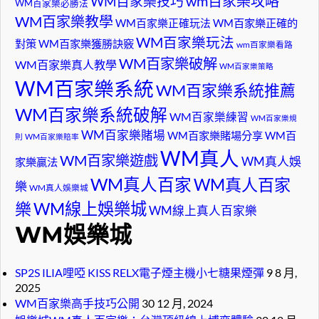
wm百家樂攻略
WM百家樂技巧
WM百家樂必勝法
WM百家樂教學
WM百家樂正確玩法
WM百家樂正確的
WM百家樂玩法
對策
WM百家樂獲勝訣竅
wm百家樂看路
WM百家樂破解
WM百家樂真人教學
WM百家樂策略
WM百家樂系統
WM百家樂系統推薦
WM百家樂系統破解
WM百家樂練習
WM百家樂規
WM百家樂賭場
WM百家樂賭場分享
WM百
則
WM百家樂賠率
WM真人
WM百家樂遊戲
WM真人娛
家樂贏法
WM真人百家
WM真人百家
樂
WM真人娛樂城
樂
WM線上娛樂城
WM線上真人百家樂
WM娛樂城
SP2S ILIA哩啞 KISS RELX電子煙主機小七糖果煙彈
9 8 月,
2025
WM百家樂高手技巧公開
30 12 月, 2024