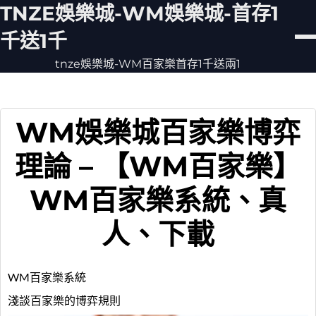
Skip
TNZE娛樂城-WM娛樂城-首存1
to
content
千送1千
tnze娛樂城-WM百家樂首存1千送兩1
WM娛樂城百家樂博弈
理論 – 【WM百家樂】
WM百家樂系統、真
人、下載
WM百家樂系統
淺談百家樂的博弈規則