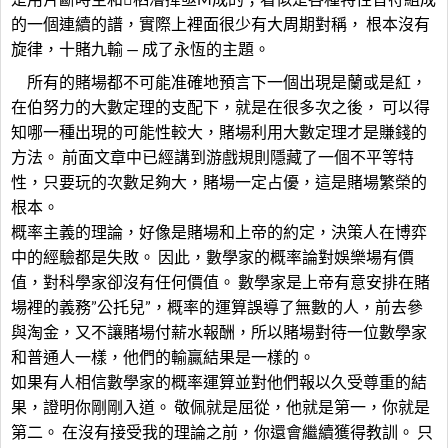
的一個連續的譜，實際上裡面很少有大周期對稱， 根本沒有
旋律，十賭九輸 — 成了永恆的主題。
所有的賭場都不可能准確地預言下一個出現是蘭或是紅，
在伯努力的大數定理的支配下，就是在很多次之後， 可以得
知哪一種出現的可能性較大，賭場利用大數定理才是賺錢的
方法。 前面文章中已經講到游戲規則隱藏了一個不平等特
性，只要玩的次數足夠大，賭場一定占優，這是賭場繁榮的
根本。
概率主義的理論，好像是賭場和上帝的約定，決策人在博弈
中的經驗都是失敗。 因此，數學家的概率論對娛樂場有價
值，對科學家卻沒有任何價值。 數學家是上帝有意安排在賭
場裡的義務”公托兒”，概率的運算誤導了無數的人，前去參
與淘金，又不讓賭場付薪水報酬，所以賭場對待一位數學家
和普通人一樣，他們的輸贏結果是一樣的。
如果有人相信數學家的概率運算並對他們報以久受尊重的結
果，證明你剛剛入道。 敬佩就是屈從，他就是第一，你就是
第二。 在沒有接受我的理論之前，你還會繼續獲得教訓。 只