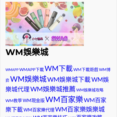
WM娛樂城
WM下載
WMAPP下載
WM下載遊戲
WM博
WMAPP
WM娛樂城
WM娛樂城下載
WM娛
弈
WM娛樂城推薦
樂城代理
WM娛樂城攻略
WM百家樂
WM百家
WM現金版
WM教學
WM百家樂娛樂城
樂下載
WM百家樂代理