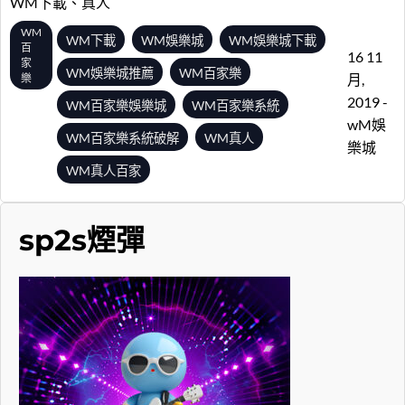
WM下載、真人
WM
WM下載
WM娛樂城
WM娛樂城下載
百
16 11
家
WM娛樂城推薦
WM百家樂
月,
樂
2019 -
WM百家樂娛樂城
WM百家樂系統
wM娛
WM百家樂系統破解
WM真人
樂城
WM真人百家
Widget
sp2s煙彈
article