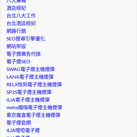
八大兼職
酒店經紀
台北八大工作
台北酒店經紀
網路行銷
SEO搜尋引擎優化
網站架設
電子煙廣告代操
電子煙SEO
SWAG電子煙主機煙彈
LANA電子煙主機煙彈
RELX悅刻電子煙主機煙彈
SP2S電子煙主機煙彈
ILIA電子煙主機煙彈
meha媚嗨電子煙主機煙彈
東京魔盒電子煙主機煙彈
電子煙官網
ILIA哩啞電子煙