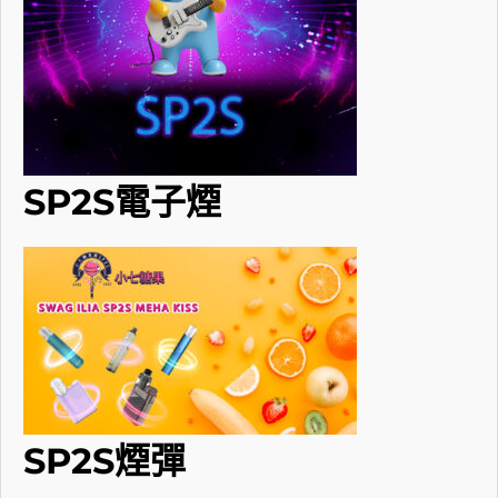
SP2S電子煙
SP2S煙彈