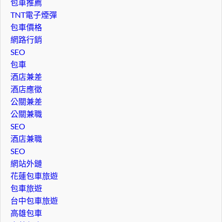
包車推薦
TNT電子煙彈
包車價格
網路行銷
SEO
包車
酒店兼差
酒店應徵
公關兼差
公關兼職
SEO
酒店兼職
SEO
網站外鏈
花蓮包車旅遊
包車旅遊
台中包車旅遊
高雄包車