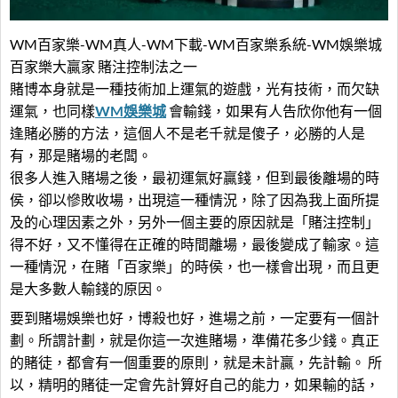
WM百家樂-WM真人-WM下載-WM百家樂系統-WM娛樂城
百家樂大贏家 賭注控制法之一
賭博本身就是一種技術加上運氣的遊戲，光有技術，而欠缺
運氣，也同樣
WM娛樂城
會輸錢，如果有人告欣你他有一個
逢賭必勝的方法，這個人不是老千就是傻子，必勝的人是
有，那是賭場的老闆。
很多人進入賭場之後，最初運氣好贏錢，但到最後離場的時
侯，卻以慘敗收場，出現這一種情況，除了因為我上面所提
及的心理因素之外，另外一個主要的原因就是「賭注控制」
得不好，又不懂得在正確的時間離場，最後變成了輸家。這
一種情況，在賭「百家樂」的時侯，也一樣會出現，而且更
是大多數人輸錢的原因。
要到賭場娛樂也好，博殺也好，進場之前，一定要有一個計
劃。所謂計劃，就是你這一次進賭場，準備花多少錢。真正
的賭徒，都會有一個重要的原則，就是未計贏，先計輸。 所
以，精明的賭徒一定會先計算好自己的能力，如果輸的話，