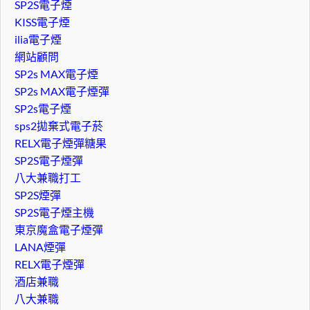
SP2S電子煙
KISS電子煙
ilia電子煙
網站顧問
SP2s MAX電子煙
SP2s MAX電子煙彈
SP2s電子煙
sps2拋棄式電子菸
RELX電子煙彈糖果
SP2S電子煙彈
八大兼職打工
SP2S煙彈
SP2S電子煙主機
東京魔盒電子煙彈
LANA煙彈
RELX電子煙彈
酒店兼職
八大兼職