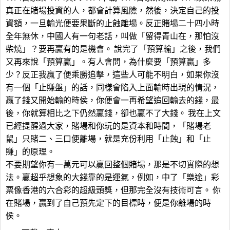
真正在賭場投資的人，都會計算風險，然後，決定自己的投
資額，一旦輸光便要果斷的止蝕離場。反正賭場二十四小時
全年無休，中國人有一句老話，叫做「留得青山在，那怕沒
柴燒」？要再贏有的是機會。 說完了「預算輸」之後，我們
又再來說「預算贏」。有人會問，為什麼要「預算贏」多
少？反正我贏了便乘勝追擊，這些人可能不明白，如果你沒
有一個「止賺盤」的話，同樣會陷入上面輸時出現的情況，
贏了錢又開始輸的時侯，你便會一再希望追回輸去的錢，最
後，你就算相比之下仍然贏錢，卻也贏不了大錢。 我在上文
已經提醒過大家，賭場和你玩的是資本和時間，「賭場老
鼠」只賭二、三口便離場，就是充份利用「止蝕」和「止
賺」的原理。
不要期望你有一萬元可以贏回整個賭場，那是不切實際的想
法。贏超乎想象的大錢靠的是運氣，例如，中了「樂途」彩
票像香港的六合彩的超級頭獎，但那完全沒有技術可言。 你
在賭場，贏到了自己預先定下的目標時，便是你離場的時
侯。