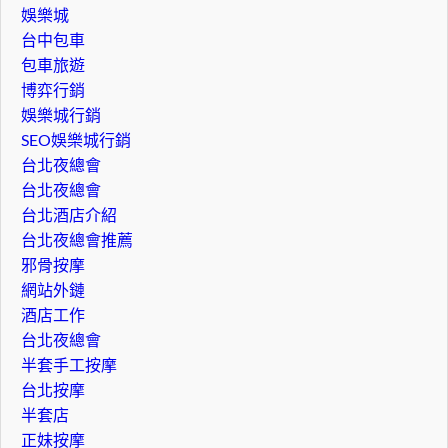
娛樂城
台中包車
包車旅遊
博弈行銷
娛樂城行銷
SEO娛樂城行銷
台北夜總會
台北夜總會
台北酒店介紹
台北夜總會推薦
邪骨按摩
網站外鏈
酒店工作
台北夜總會
半套手工按摩
台北按摩
半套店
正妹按摩