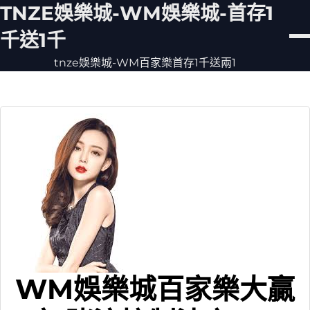
Skip
TNZE娛樂城-WM娛樂城-首存1
to
content
千送1千
tnze娛樂城-WM百家樂首存1千送兩1
WM娛樂城百家樂大贏