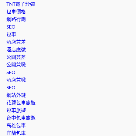
TNT電子煙彈
包車價格
網路行銷
SEO
包車
酒店兼差
酒店應徵
公關兼差
公關兼職
SEO
酒店兼職
SEO
網站外鏈
花蓮包車旅遊
包車旅遊
台中包車旅遊
高雄包車
宜蘭包車