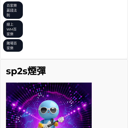
百家樂
贏錢法
則
線上
WM百
家樂
賭場百
家樂
Widget
sp2s煙彈
article