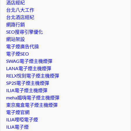
酒店經紀
台北八大工作
台北酒店經紀
網路行銷
SEO搜尋引擎優化
網站架設
電子煙廣告代操
電子煙SEO
SWAG電子煙主機煙彈
LANA電子煙主機煙彈
RELX悅刻電子煙主機煙彈
SP2S電子煙主機煙彈
ILIA電子煙主機煙彈
meha媚嗨電子煙主機煙彈
東京魔盒電子煙主機煙彈
電子煙官網
ILIA哩啞電子煙
ILIA電子煙