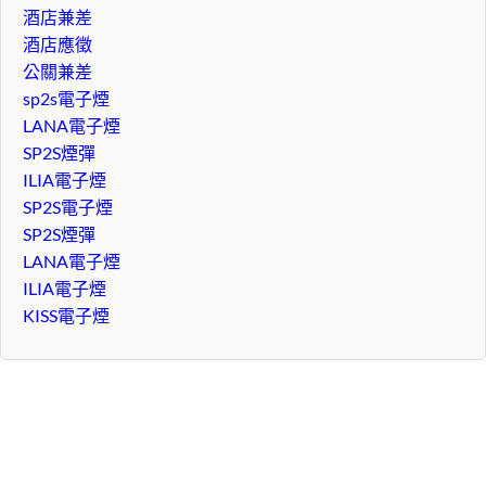
酒店兼差
酒店應徵
公關兼差
sp2s電子煙
LANA電子煙
SP2S煙彈
ILIA電子煙
SP2S電子煙
SP2S煙彈
LANA電子煙
ILIA電子煙
KISS電子煙