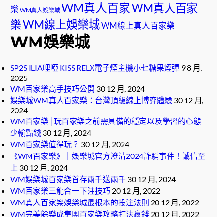
WM真人百家
WM真人百家
樂
WM真人娛樂城
樂
WM線上娛樂城
WM線上真人百家樂
WM娛樂城
SP2S ILIA哩啞 KISS RELX電子煙主機小七糖果煙彈
9 8 月,
2025
WM百家樂高手技巧公開
30 12 月, 2024
娛樂城WM真人百家樂：台灣頂級線上博弈體驗
30 12 月,
2024
WM百家樂│玩百家樂之前需具備的穩定以及學習的心態
少輸點錢
30 12 月, 2024
WM百家樂值得玩？
30 12 月, 2024
《WM百家樂》｜娛樂城官方澄清2024詐騙事件！誠信至
上
30 12 月, 2024
WM娛樂城百家樂首存兩千送兩千
30 12 月, 2024
WM百家樂三龍合一下注技巧
20 12 月, 2022
WM真人百家樂娛樂城最根本的投注法則
20 12 月, 2022
WM完美餘樂成集團百家樂攻略打法贏錢
20 12 月, 2022