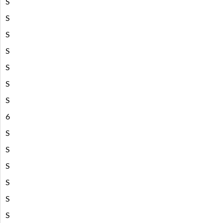
S
S
S
S
S
S
S
6
S
S
S
S
S
S