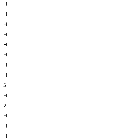
H
H
H
H
H
H
H
H
S
H
2
H
H
H