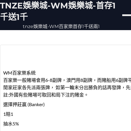
Skip
TNZE娛樂城-WM娛樂城-首存1
to
content
千送1千
tnze娛樂城-WM百家樂首存1千送兩1
WM百家樂系統
百家樂一般賭場會用6-8副牌，澳門用8副牌，而賭船用6副牌
閒家莊家各先派兩張牌， 如第一輪末分出勝負的話再發牌，
註:外國有些賭場可取回和局下注的賭金。
選擇押莊贏 (Banker)
1賠1
抽水5%