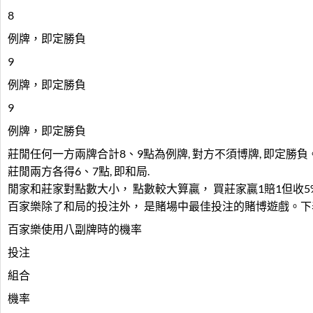
8
例牌，即定勝負
9
例牌，即定勝負
9
例牌，即定勝負
莊閒任何一方兩牌合計8、9點為例牌, 對方不須博牌, 即定勝負
莊閒兩方各得6、7點, 即和局.
閒家和莊家對點數大小， 點數較大算贏， 買莊家贏1賠1但收5
百家樂除了和局的投注外， 是賭場中最佳投注的賭博遊戲。下表
百家樂使用八副牌時的機率
投注
組合
機率