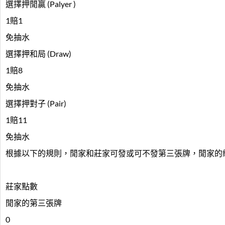
選擇押閒贏 (Palyer )
1賠1
免抽水
選擇押和局 (Draw)
1賠8
免抽水
選擇押對子 (Pair)
1賠11
免抽水
根據以下的規則，閒家和莊家可發或可不發第三張牌，閒家的總點
莊家點數
閒家的第三張牌
0