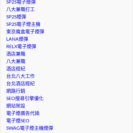
SP2S電子煙彈
八大兼職打工
SP2S煙彈
SP2S電子煙主機
東京魔盒電子煙彈
LANA煙彈
RELX電子煙彈
酒店兼職
八大兼職
酒店經紀
台北八大工作
台北酒店經紀
網路行銷
SEO搜尋引擎優化
網站架設
電子煙廣告代操
電子煙SEO
SWAG電子煙主機煙彈