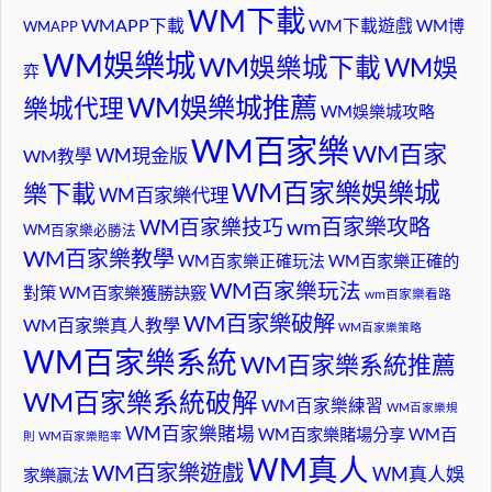
WM下載
WMAPP下載
WM下載遊戲
WM博
WMAPP
WM娛樂城
WM娛樂城下載
WM娛
弈
WM娛樂城推薦
樂城代理
WM娛樂城攻略
WM百家樂
WM百家
WM現金版
WM教學
WM百家樂娛樂城
樂下載
WM百家樂代理
wm百家樂攻略
WM百家樂技巧
WM百家樂必勝法
WM百家樂教學
WM百家樂正確玩法
WM百家樂正確的
WM百家樂玩法
對策
WM百家樂獲勝訣竅
wm百家樂看路
WM百家樂破解
WM百家樂真人教學
WM百家樂策略
WM百家樂系統
WM百家樂系統推薦
WM百家樂系統破解
WM百家樂練習
WM百家樂規
WM百家樂賭場
WM百家樂賭場分享
WM百
則
WM百家樂賠率
WM真人
WM百家樂遊戲
WM真人娛
家樂贏法