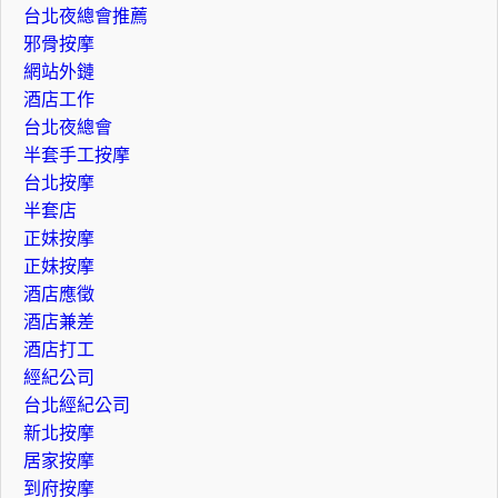
台北夜總會推薦
邪骨按摩
網站外鏈
酒店工作
台北夜總會
半套手工按摩
台北按摩
半套店
正妹按摩
正妹按摩
酒店應徵
酒店兼差
酒店打工
經紀公司
台北經紀公司
新北按摩
居家按摩
到府按摩