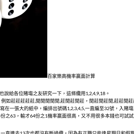
百家樂高機率贏面計算
各位賭塲之友研究一下，這條纜用1,2,4,9,18。
，例如莊莊莊莊莊,閒閒閒閒閒,莊閒莊閒莊，閒莊閒莊閒,莊莊閒莊
在一張大的紙中，編排出號碼1,2,3,4,5,一直編至32號，
份之63，輸才64份之1機率羸面很高，又不用很多本錢也可試
期日一直連去13次也都沒有斷過纜，因為有正職只能逢星期日和