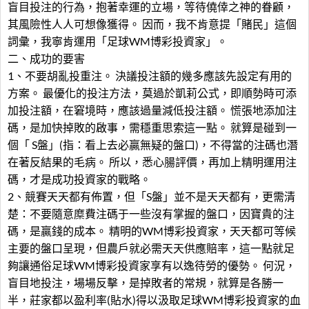
盲目投注的行為，抱著幸運的立場，等待僥倖之神的眷顧，
其風險性人人可想像獲得。 因而，我不肯意提「賭民」這個
詞彙，我寧肯運用「足球WM博彩投資家」。
二、成功的要害
1、不要胡亂投重注。 決議投注額的幾多應該先設定有用的
方案。 最優化的投注方法，莫過於凱莉公式，即順勢時可添
加投注額，在窘境時，應該過量減低投注額。 慌張地添加注
碼，是加快掉敗的啟事，需穩重思索這一點。 就算是碰到一
個「 S盤」(指：看上去必贏無疑的盤口)，不得當的注碼也潛
在著反結果的毛病。 所以，悉心腸評價，再加上精明運用注
碼，才是成功投資家的戰略。
2、競賽天天都有佈置，但「S盤」並不是天天都有，更需清
楚：不要隨意糜費注碼于一些沒有掌握的盤口，因寶貴的注
碼，是贏錢的成本。 精明的WM博彩投資家，天天都可等候
主要的盤口呈現，但農戶就必需天天供應賠率，這一點就足
夠讓通俗足球WM博彩投資家享有以逸待勞的優勢。 何況，
盲目地投注，場場反擊，是掉敗者的常規，就算是各勝一
半，莊家都以盈利率(貼水)得以汲取足球WM博彩投資家的血