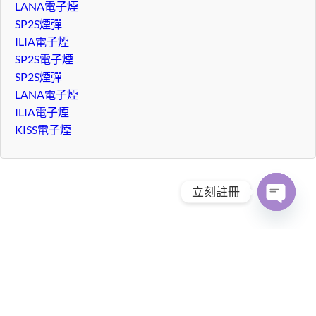
LANA電子煙
SP2S煙彈
ILIA電子煙
SP2S電子煙
SP2S煙彈
LANA電子煙
ILIA電子煙
KISS電子煙
立刻註冊
Open
chaty