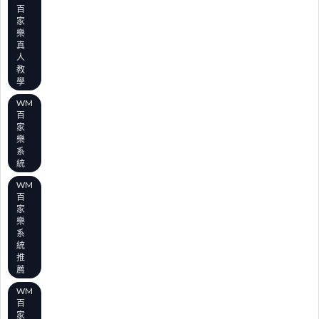
百
家
樂
真
人
教
學
WM
百
家
樂
系
統
WM
百
家
樂
系
統
推
薦
WM
百
家