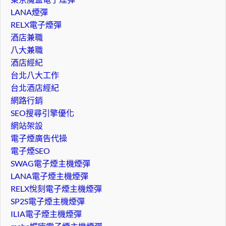
LANA煙彈
RELX電子煙彈
酒店兼職
八大兼職
酒店經紀
台北八大工作
台北酒店經紀
網路行銷
SEO搜尋引擎優化
網站架設
電子煙廣告代操
電子煙SEO
SWAG電子煙主機煙彈
LANA電子煙主機煙彈
RELX悅刻電子煙主機煙彈
SP2S電子煙主機煙彈
ILIA電子煙主機煙彈