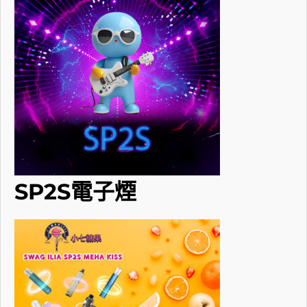
SP2S電子煙