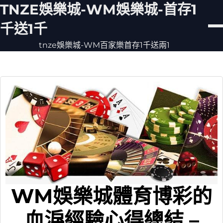
Skip
TNZE娛樂城-WM娛樂城-首存1
to
content
千送1千
tnze娛樂城-WM百家樂首存1千送兩1
WM娛樂城體育博彩的
血淚經驗心得總結 –