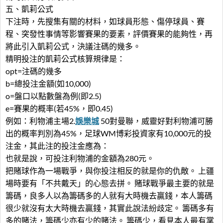
五、凱莉公式
下注時，先搜集有關的材料，如球員形態、傷停球員、賽
程、突發性事情等影響賽果的要素，評價賽果的能夠性，再
將此引入凱莉公式，決議注碼的幾多。
精明投注的凱莉公式核算規律是：
opt=注碼的幾多
b=總投注金額(如10,000)
o=盤口以點數盤為例(即2.5)
e=賽果的概率(若45%，即0.45)
例如：利物浦主場2.
娛樂城
50對曼聯，威靈好對利物浦可勝
出的概率判別為45%，足球WM博彩投資家有10,000元的投
注金，其此注的投注金應為：
也就是說，可投注利物浦的金額為280元。
把賭球作為一場戰爭，與你投注相反的就是你的仇敵。 上疆
場時要有「不共戴天」的心態去拼。 賭球戰爭最主要的就是
籌碼，良多人以為籌碼多的人就有大時機去贏錢，本人籌碼
很少就沒有太大時機去贏錢，其實此說法紛歧定。 籌碼多有
多的賭法，籌碼少亦有少的賭法。 籌碼少，看見本人最有掌