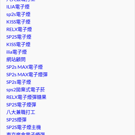
ILIA電子煙
sp2s電子煙
KISS電子煙
RELX電子煙
SP2S電子煙
KISS電子煙
ilia電子煙
網站顧問
SP2s MAX電子煙
SP2s MAX電子煙彈
SP2s電子煙
sps2拋棄式電子菸
RELX電子煙彈糖果
SP2S電子煙彈
八大兼職打工
SP2S煙彈
SP2S電子煙主機
東京魔盒電子煙彈