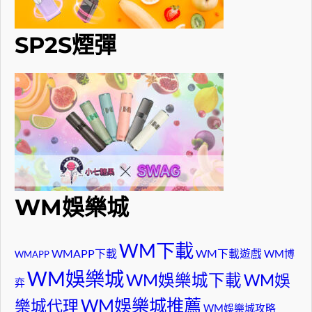
SP2S煙彈
WM娛樂城
WM下載
WMAPP下載
WM下載遊戲
WM博
WMAPP
WM娛樂城
WM娛樂城下載
WM娛
弈
WM娛樂城推薦
樂城代理
WM娛樂城攻略