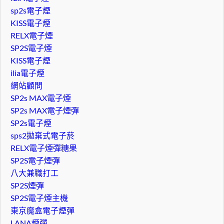
sp2s電子煙
KISS電子煙
RELX電子煙
SP2S電子煙
KISS電子煙
ilia電子煙
網站顧問
SP2s MAX電子煙
SP2s MAX電子煙彈
SP2s電子煙
sps2拋棄式電子菸
RELX電子煙彈糖果
SP2S電子煙彈
八大兼職打工
SP2S煙彈
SP2S電子煙主機
東京魔盒電子煙彈
LANA煙彈