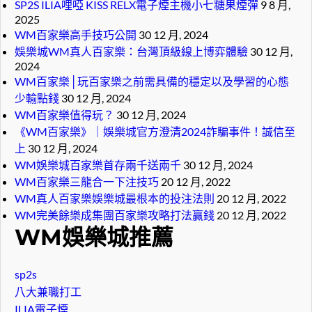
SP2S ILIA哩啞 KISS RELX電子煙主機小七糖果煙彈
9 8 月,
2025
WM百家樂高手技巧公開
30 12 月, 2024
娛樂城WM真人百家樂：台灣頂級線上博弈體驗
30 12 月,
2024
WM百家樂│玩百家樂之前需具備的穩定以及學習的心態
少輸點錢
30 12 月, 2024
WM百家樂值得玩？
30 12 月, 2024
《WM百家樂》｜娛樂城官方澄清2024詐騙事件！誠信至
上
30 12 月, 2024
WM娛樂城百家樂首存兩千送兩千
30 12 月, 2024
WM百家樂三龍合一下注技巧
20 12 月, 2022
WM真人百家樂娛樂城最根本的投注法則
20 12 月, 2022
WM完美餘樂成集團百家樂攻略打法贏錢
20 12 月, 2022
WM娛樂城推薦
sp2s
八大兼職打工
ILIA電子煙