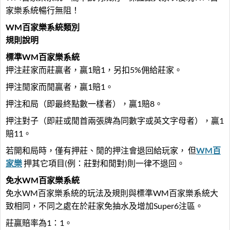
家樂系統暢行無阻！
WM百家樂系統類別
規則說明
標準WM百家樂系統
押注莊家而莊贏者，贏1賠1，另扣5%佣給莊家。
押注閒家而閒贏者，贏1賠1。
押注和局（即最終點數一樣者），贏1賠8。
押注對子（即莊或閒首兩張牌為同數字或英文字母者），贏1
賠11。
若開和局時，僅有押莊、閒的押注會退回給玩家， 但
WM百
家樂
押其它項目(例：莊對和閒對)則一律不退回。
免水WM百家樂系統
免水WM百家樂系統的玩法及規則與標準WM百家樂系統大
致相同，不同之處在於莊家免抽水及增加Super6注區。
莊贏賠率為1：1。