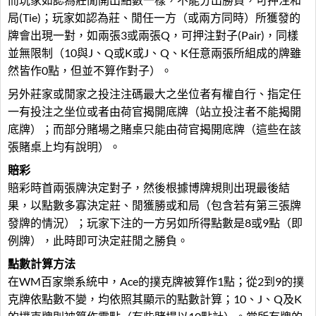
局(Tie)；玩家如認為莊、閒任一方（或兩方同時）所獲發的
牌會出現一對，如兩張3或兩張Q，可押注對子(Pair)，同樣
並無限制（10與J、Q或K或J、Q、K任意兩張所組成的牌雖
然皆作0點，但並不算作對子）。
另外莊家或閒家之投注注碼最大之坐位者有權自行、指定任
一有投注之坐位或者由荷官揭開底牌（站立投注者不能揭開
底牌）；而部分賭場之賭桌只能由荷官揭開底牌（這些在該
張賭桌上均有說明）。
賠彩
賠彩時首兩張牌決定對子，然後根據博牌規則出現最後結
果，以點數多寡決定莊、閒獲勝或和局（包含若有第三張牌
發牌的情況）；玩家下注的一方另如所得點數是8或9點（即
例牌），此時即可決定莊閒之勝負。
點數計算方法
在WM百家樂系統中，Ace的撲克牌被算作1點；從2到9的撲
克牌依點數不變，均依照其顯示的點數計算；10、J、Q及K