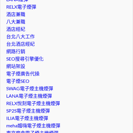
RELX電子煙彈
酒店兼職
八大兼職
酒店經紀
台北八大工作
台北酒店經紀
網路行銷
SEO搜尋引擎優化
網站架設
電子煙廣告代操
電子煙SEO
SWAG電子煙主機煙彈
LANA電子煙主機煙彈
RELX悅刻電子煙主機煙彈
SP2S電子煙主機煙彈
ILIA電子煙主機煙彈
meha媚嗨電子煙主機煙彈
東京魔盒電子煙主機煙彈