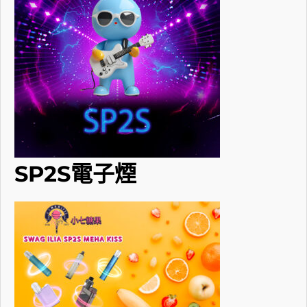
SP2S電子煙