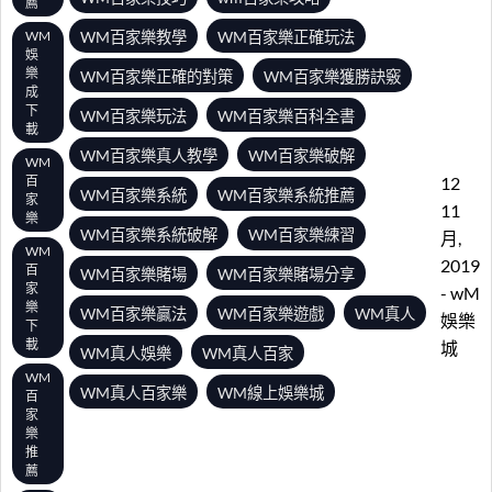
薦
WM
WM百家樂教學
WM百家樂正確玩法
娛
樂
WM百家樂正確的對策
WM百家樂獲勝訣竅
成
下
WM百家樂玩法
WM百家樂百科全書
載
WM百家樂真人教學
WM百家樂破解
WM
百
12
WM百家樂系統
WM百家樂系統推薦
家
11
樂
WM百家樂系統破解
WM百家樂練習
月,
WM
2019
百
WM百家樂賭場
WM百家樂賭場分享
家
- wM
樂
WM百家樂贏法
WM百家樂遊戲
WM真人
娛樂
下
載
城
WM真人娛樂
WM真人百家
WM
WM真人百家樂
WM線上娛樂城
百
家
樂
推
薦