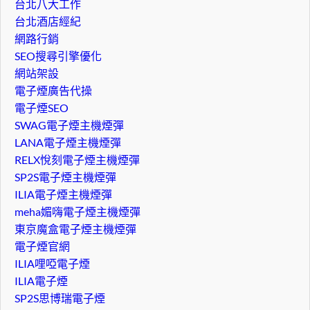
台北八大工作
台北酒店經紀
網路行銷
SEO搜尋引擎優化
網站架設
電子煙廣告代操
電子煙SEO
SWAG電子煙主機煙彈
LANA電子煙主機煙彈
RELX悅刻電子煙主機煙彈
SP2S電子煙主機煙彈
ILIA電子煙主機煙彈
meha媚嗨電子煙主機煙彈
東京魔盒電子煙主機煙彈
電子煙官網
ILIA哩啞電子煙
ILIA電子煙
SP2S思博瑞電子煙