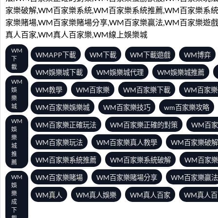
家樂破解,WM百家樂系統,WM百家樂系統推薦,WM百家樂系統
家樂賭場,WM百家樂賭場分享,WM百家樂贏法,WM百家樂遊戲
真人百家,WM真人百家樂,WM線上娛樂城
WM
WMAPP下載
WM下載
WM下載遊戲
WM博弈
下
載
WM娛樂城下載
WM娛樂城代理
WM娛樂城推薦
WM
WM教學
WM百家樂
WM百家樂下載
WM百家樂
娛
樂
城
WM百家樂娛樂城
WM百家樂技巧
wm百家樂攻略
WM
WM百家樂正確玩法
WM百家樂正確的對策
WM百
娛
樂
WM百家樂玩法
WM百家樂真人教學
WM百家樂破解
城
推
WM百家樂系統推薦
WM百家樂系統破解
WM百家
薦
WM
WM百家樂賭場
WM百家樂賭場分享
WM百家樂贏法
娛
樂
WM真人
WM真人娛樂
WM真人百家
WM真人百
成
下