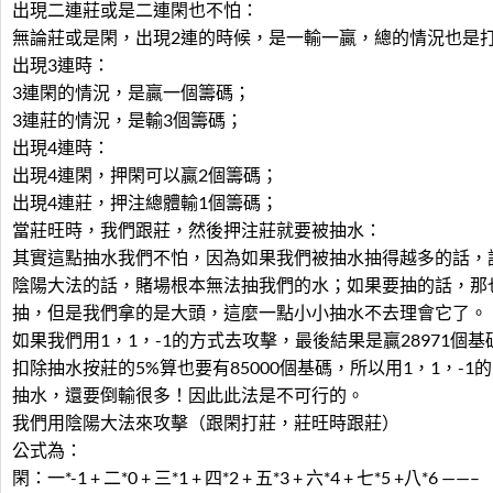
出現二連莊或是二連閑也不怕：
無論莊或是閑，出現2連的時候，是一輸一贏，總的情況也是
出現3連時：
3連閑的情況，是贏一個籌碼；
3連莊的情況，是輸3個籌碼；
出現4連時：
出現4連閑，押閑可以贏2個籌碼；
出現4連莊，押注總體輸1個籌碼；
當莊旺時，我們跟莊，然後押注莊就要被抽水：
其實這點抽水我們不怕，因為如果我們被抽水抽得越多的話，
陰陽大法的話，賭場根本無法抽我們的水；如果要抽的話，那
抽，但是我們拿的是大頭，這麼一點小小抽水不去理會它了。
如果我們用1，1，-1的方式去攻擊，最後結果是贏28971個基
扣除抽水按莊的5%算也要有85000個基碼，所以用1，1，-
抽水，還要倒輸很多！因此此法是不可行的。
我們用陰陽大法來攻擊（跟閑打莊，莊旺時跟莊）
公式為：
閑：一*-1 + 二*0 + 三*1 + 四*2 + 五*3 + 六*4 + 七*5 +八*6 ——–