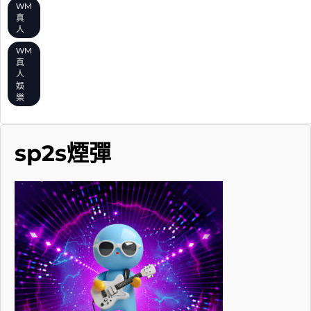
WM
真
人
WM
真
人
娛
樂
Widget
sp2s煙彈
article