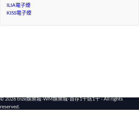
ILIA電子煙
KISS電子煙
© 2026 tnze娛樂城-WM娛樂城-首存1千送1千 - All rights
reserved.