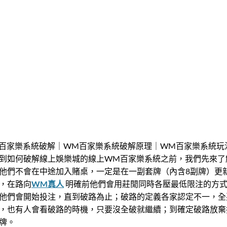
百家樂系統破解｜WM百家樂系統破解原理｜WM百家樂系統玩
到如何破解線上娛樂城的線上WM百家樂系統之前，我們先來了
他們不會在中途加入賭桌，一定是在一副套牌（內含8副牌）更
，在路向
WM真人
明確前他們會用莊閒同時各壓最低限注的方式
他們會開始投注，直到破路為止；破路的定義各家認定不一，全
，也有人會看破路的時機，只要沒全破就繼續；到確定破路放棄
牌。