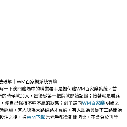
法破解｜WM百家樂系統算牌
解一下澳門賭場中的職業老手是如何賭WM百家樂系統，首
新的時候就加入，然後從第一把牌就開始記錄；接著就是看路
，使自己保持不輸不贏的狀態；到了路向
WM百家樂
明確之
憑經驗，有人認為大路破路才算破，有人認為會從下三路開始
投注之後，通
WM下載
常老手都會離開賭桌，不會急於再等一