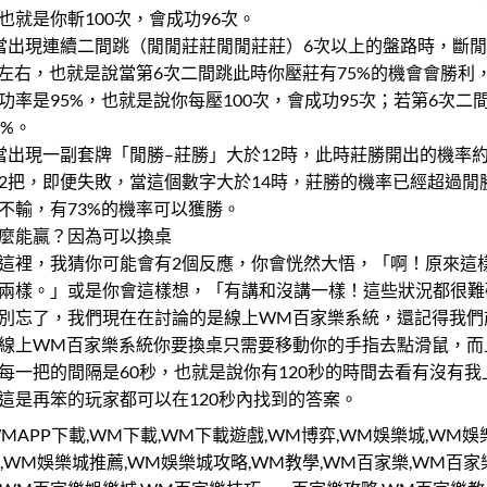
也就是你斬100次，會成功96次。
當出現連續二間跳（閒閒莊莊閒閒莊莊）6次以上的盤路時，斷
%左右，也就是說當第6次二間跳此時你壓莊有75%的機會會勝利
功率是95%，也就是說你每壓100次，會成功95次；若第6次
9%。
當出現一副套牌「閒勝–莊勝」大於12時，此時莊勝開出的機率
2把，即便失敗，當這個數字大於14時，莊勝的機率已經超過閒
不輸，有73%的機率可以獲勝。
麼能贏？因為可以換桌
這裡，我猜你可能會有2個反應，你會恍然大悟，「啊！原來這
兩樣。」或是你會這樣想，「有講和沒講一樣！這些狀況都很難
別忘了，我們現在在討論的是線上WM百家樂系統，還記得我們
線上WM百家樂系統你要換桌只需要移動你的手指去點滑鼠，而
每一把的間隔是60秒，也就是說你有120秒的時間去看有沒有
這是再笨的玩家都可以在120秒內找到的答案。