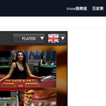
tnze娛樂城
百家樂