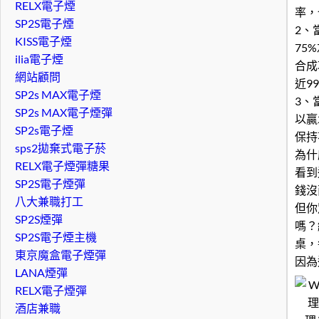
RELX電子煙
率，
SP2S電子煙
2、
KISS電子煙
75
ilia電子煙
合成
網站顧問
近9
SP2s MAX電子煙
3、
SP2s MAX電子煙彈
以贏
SP2s電子煙
保持
sps2拋棄式電子菸
為什
RELX電子煙彈糖果
看到
SP2S電子煙彈
錢沒
八大兼職打工
但你
SP2S煙彈
嗎？
SP2S電子煙主機
桌，
東京魔盒電子煙彈
因為
LANA煙彈
RELX電子煙彈
酒店兼職