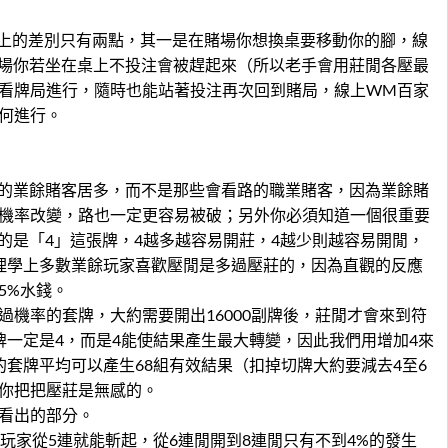
上的差別只有兩點，其一是在賭場你想換桌要移動你的腳，線
場你若坐在桌上不投注會被趕起來（所以老手會用莊閒各壓最
看牌局進行，隨時也能站著投注再次回到賭局，線上WM百家
何進行。
的業餘賭客居多，而不是那些會看路的職業賭客，因為業餘賭
機率改變，路也一定更容易被破；另外你必須知道一個很重要
的是「4」這張牌，4越多越容易開莊，4越少則越容易開閒，
理學上多數業餘玩家喜歡壓閒是多過壓莊的，因為直觀的反應
5%水錢。
機率的套牌，大約需要開出16000副牌後，莊閒才會來到符
一定是4，而是4能使結果產生最大轉變，因此我們用增加4來
套牌平均可以產生68組有效結果（扣掉切牌大約要減去4至6
變你把把壓莊是無感的。
看出的部分。
玩家從5連就能斬起，從6連閒開到8連閒只有不到4%的發生