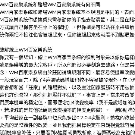
WM百家樂系統和賭場WM百家樂系統有何不同
WM百家樂系統和賭場WM百家樂系統基本規則是相同的，表面
M百家樂系統你想換桌只需移動你的手指去點滑鼠，其二是在賭
方式讓自己保有坐在桌上的權利），但你還是可以站在桌邊繼續
統你兩把不投注也會被趕起來，但你被趕起來後就看不到賭局如
破解線上WM百家樂系統
你要有一個認知，線上WM百家樂系統的獲利對象是以像你這樣
遠是娛樂城的最大宗客戶，所以他們沒必要刻意去破路，但是當
念，WM百家樂系統由於莊閒補牌規則不同，最容易使機率改變
一般玩家而言，除了4這張號碼增加也較不容易被發現外，在心
家會想和當「莊家」的賭場對抗，以及壓注閒家獲勝時不用被抽
這也許你會說，那你把把壓莊不就好了，事實上是，當未被改變過
們原本機率的穩定值，而即便增加4改變機率（我不是說增加的牌
，若增減的是其他號碼則改變機率的幅度更輕微），一副8副牌的
，平均莊家在一副套牌中也只能多出0.2-0.4次勝利，這樣的改
要抓的是整體性的改變，並且我們把目標鎖定在直觀視覺就容易
長閒機率會降低，只要看到6連閒就勇敢斬龍，若籌碼較為充裕的