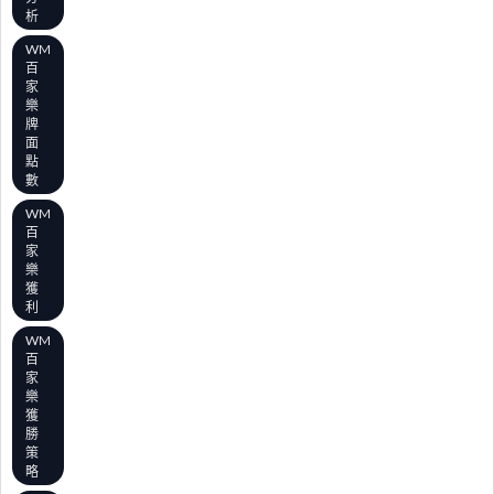
析
WM
百
家
樂
牌
面
點
數
WM
百
家
樂
獲
利
WM
百
家
樂
獲
勝
策
略