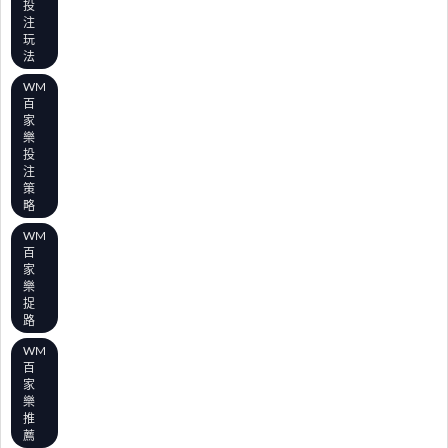
投
注
玩
法
WM
百
家
樂
投
注
策
略
WM
百
家
樂
捉
路
WM
百
家
樂
推
薦