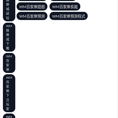
娛
樂
WM百家樂遊戲
WM百家樂長龍
城
試
WM百家樂預測
WM百家樂預測程式
玩
WM
娛
樂
成
下
載
WM
百
家
樂
WM
百
家
樂
下
注
玩
家
WM