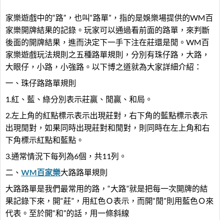
家樂遊戲中的“路”，也叫“路單”，指的是娛樂場提供的WM百
家樂開牌結果的記錄。玩家可以通過看前面的路單，來判斷
後面的開牌結果，進而決定下一手下注在莊還是閒。WM百
家樂遊戲玩法規則之五種路單規則，分別有珠仔路，大路，
大眼仔，小路，小強路。以下博之道就為大家詳細介紹：
一、珠仔路路單規則
1.紅、藍、綠分別表示莊贏、閒贏、和局。
2.左上角的紅點標示表示出現莊對，右下角的藍點標示表示
出現閒對，如果同時出現莊對和閒對，則同時在左上角和右
下角標示紅點和藍點。
3.通常情況下每列為6個，共11列。
二、
WM百家樂
大路路單規則
大路路單是我們最常用的路，“大路”就是把每一次開牌的結
果記錄下來，開“莊”，用紅色Ｏ表示，而開“閒”則用藍色Ｏ來
代表。至於開“和”的話，用一條斜線