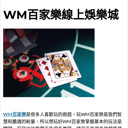
WM百家樂線上娛樂城
WM百家樂
是很多人喜歡玩的遊戲，玩WM百家樂是我們智
慧和膽識的較量，所以想玩好WM百家樂掌握基本的玩法是