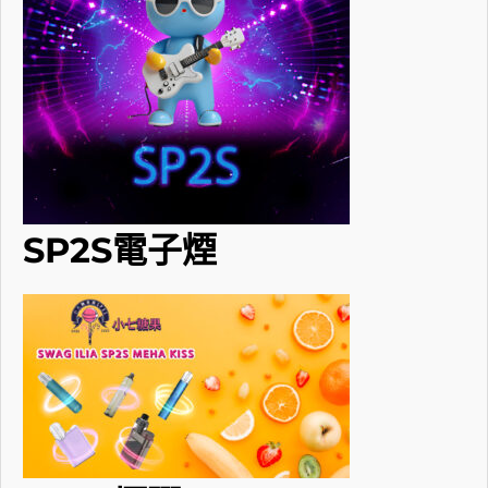
SP2S電子煙