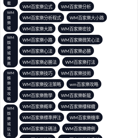
載
WM百家樂公式
WM百家樂分析
WM
WM百家樂分析程式
WM百家樂大小路
娛
樂
城
WM百家樂大路
WM百家樂密技
WM
WM百家樂小路
WM百家樂微笑心法
娛
樂
WM百家樂心法
WM百家樂必勝
城
推
WM百家樂必勝法
WM百家樂打法
薦
WM
WM百家樂技巧
WM百家樂技術
娛
樂
WM百家樂投注策略
wm百家樂攻略
城
攻
WM百家樂教學
WM百家樂斬龍
略
WM百家樂概率
WM百家樂樓梯纜
WM
娛
WM百家樂標準押注
WM百家樂機率
樂
城
WM百家樂注碼法
WM百家樂牌例
玩
法