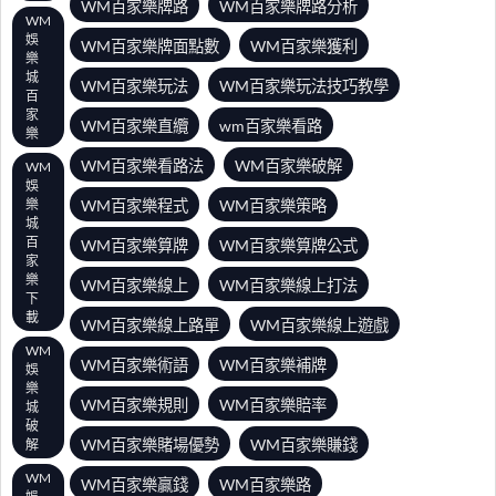
WM百家樂牌路
WM百家樂牌路分析
WM
娛
WM百家樂牌面點數
WM百家樂獲利
樂
城
WM百家樂玩法
WM百家樂玩法技巧教學
百
家
WM百家樂直纜
wm百家樂看路
樂
WM百家樂看路法
WM百家樂破解
WM
娛
樂
WM百家樂程式
WM百家樂策略
城
百
WM百家樂算牌
WM百家樂算牌公式
家
樂
WM百家樂線上
WM百家樂線上打法
下
載
WM百家樂線上路單
WM百家樂線上遊戲
WM
WM百家樂術語
WM百家樂補牌
娛
樂
WM百家樂規則
WM百家樂賠率
城
破
WM百家樂賭場優勢
WM百家樂賺錢
解
WM
WM百家樂贏錢
WM百家樂路