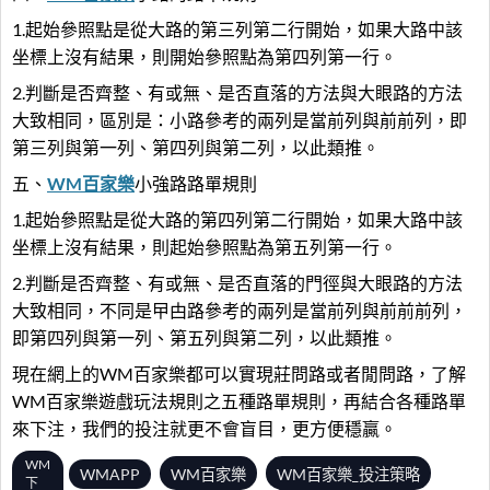
1.起始參照點是從大路的第三列第二行開始，如果大路中該
坐標上沒有結果，則開始參照點為第四列第一行。
2.判斷是否齊整、有或無、是否直落的方法與大眼路的方法
大致相同，區別是：小路參考的兩列是當前列與前前列，即
第三列與第一列、第四列與第二列，以此類推。
五、
WM百家樂
小強路路單規則
1.起始參照點是從大路的第四列第二行開始，如果大路中該
坐標上沒有結果，則起始參照點為第五列第一行。
2.判斷是否齊整、有或無、是否直落的門徑與大眼路的方法
大致相同，不同是曱甴路參考的兩列是當前列與前前前列，
即第四列與第一列、第五列與第二列，以此類推。
現在網上的WM百家樂都可以實現莊問路或者閒問路，了解
WM百家樂遊戲玩法規則之五種路單規則，再結合各種路單
來下注，我們的投注就更不會盲目，更方便穩贏。
WM
WMAPP
WM百家樂
WM百家樂_投注策略
下