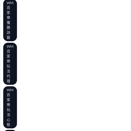
WM
百
家
樂
獲
勝
訣
竅
WM
百
家
樂
玩
法
代
理
WM
百
家
樂
玩
法
心
態