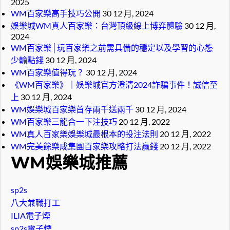
2025
WM百家樂高手技巧公開
30 12 月, 2024
娛樂城WM真人百家樂：台灣頂級線上博弈體驗
30 12 月,
2024
WM百家樂│玩百家樂之前需具備的穩定以及學習的心態
少輸點錢
30 12 月, 2024
WM百家樂值得玩？
30 12 月, 2024
《WM百家樂》｜娛樂城官方澄清2024詐騙事件！誠信至
上
30 12 月, 2024
WM娛樂城百家樂首存兩千送兩千
30 12 月, 2024
WM百家樂三龍合一下注技巧
20 12 月, 2022
WM真人百家樂娛樂城最根本的投注法則
20 12 月, 2022
WM完美餘樂成集團百家樂攻略打法贏錢
20 12 月, 2022
WM娛樂城推薦
sp2s
八大兼職打工
ILIA電子煙
sp2s電子煙