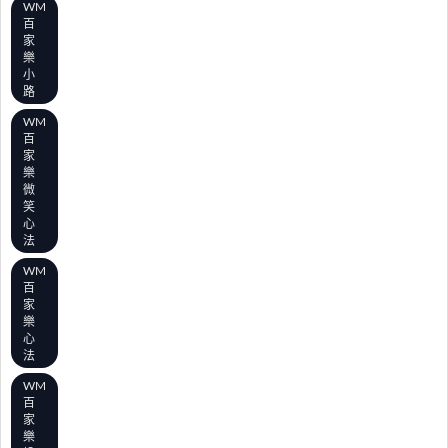
WM
百
家
樂
小
路
WM
百
家
樂
微
笑
心
法
WM
百
家
樂
心
法
WM
百
家
樂