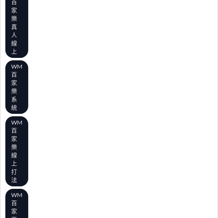
百
家
樂
真
人
線
上
WM
百
家
樂
系
統
WM
百
家
樂
線
上
打
法
WM
百
家