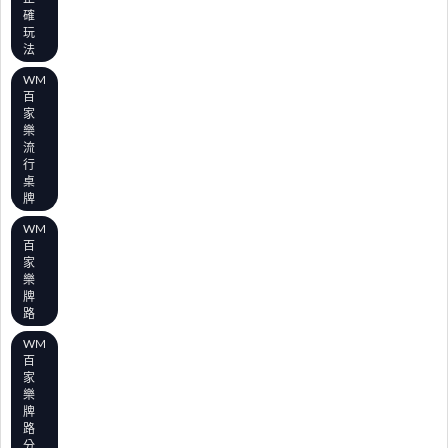
確
玩
法
WM
百
家
樂
流
行
桌
牌
WM
百
家
樂
牌
路
WM
百
家
樂
牌
路
分