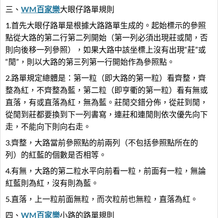
三、
WM百家樂
大眼仔路單規則
1.首先大眼仔路單是根據大路路單生成的。起始標示的參照
點從大路的第二行第二列開始（第一列必須出現莊或閒，否
則向後移一列參照），如果大路中該坐標上沒有出現“莊”或
“閒”，則以大路的第三列第一行開始作為參照點。
2.路單規定總體是：第一粒（即大路的第一粒）看齊整，齊
整為紅，不齊整為藍，第二粒（即亨衢的第一粒）看有無或
直落，有或直落為紅，無為藍。莊閒交錯分佈，從莊到閒，
從閒到莊都要換到下一列書寫，連莊和連閒則依次優先向下
走，不能向下則向右走。
3.齊整，大路當前參照點的前兩列（不包括參照點所在的
列）的紅藍的個數是否相等。
4.有無，大路的第二粒水平向前看一粒，前面有一粒，無論
紅藍則為紅，沒有則為藍。
5.直落，上一粒前面無粒，而次粒前也無粒，直落為紅。
四、
WM百家樂
小路的路單規則