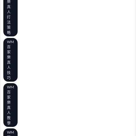
樂
真
人
打
法
策
略
WM
百
家
樂
真
人
技
巧
WM
百
家
樂
真
人
教
學
WM