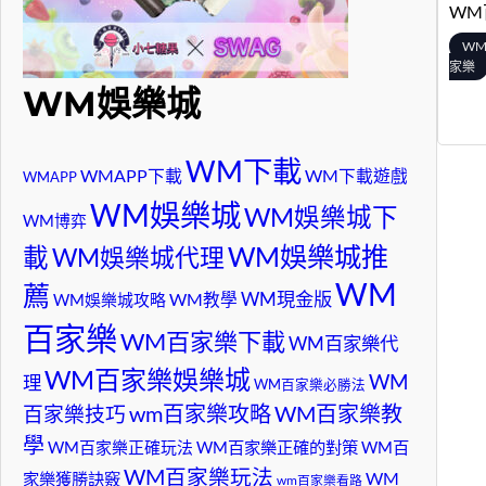
WM
W
家樂
WM娛樂城
WM下載
WMAPP下載
WM下載遊戲
WMAPP
WM娛樂城
WM娛樂城下
WM博弈
WM娛樂城推
載
WM娛樂城代理
WM
薦
WM現金版
WM教學
WM娛樂城攻略
百家樂
WM百家樂下載
WM百家樂代
WM百家樂娛樂城
WM
理
WM百家樂必勝法
wm百家樂攻略
WM百家樂教
百家樂技巧
學
WM百家樂正確玩法
WM百家樂正確的對策
WM百
WM百家樂玩法
WM
家樂獲勝訣竅
wm百家樂看路