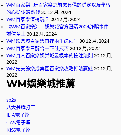
WM百家樂│玩百家樂之前需具備的穩定以及學習
的心態少輸點錢
30 12 月, 2024
WM百家樂值得玩？
30 12 月, 2024
《WM百家樂》｜娛樂城官方澄清2024詐騙事件！
誠信至上
30 12 月, 2024
WM娛樂城百家樂首存兩千送兩千
30 12 月, 2024
WM百家樂三龍合一下注技巧
20 12 月, 2022
WM真人百家樂娛樂城最根本的投注法則
20 12 月,
2022
WM完美餘樂成集團百家樂攻略打法贏錢
20 12 月,
2022
WM娛樂城推薦
sp2s
八大兼職打工
ILIA電子煙
sp2s電子煙
KISS電子煙