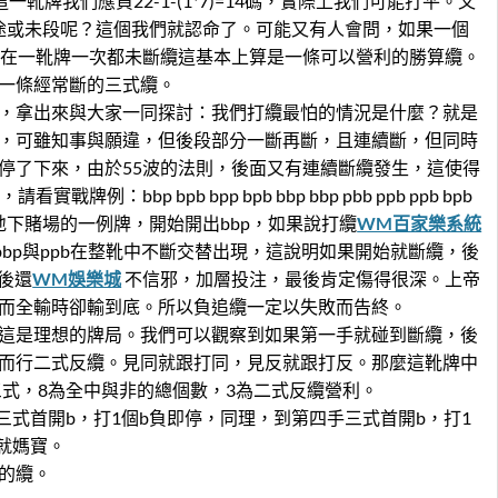
牌我們應負22-1-(1*7)=14碼，實際上我們可能打平。又
中途或未段呢？這個我們就認命了。可能又有人會問，如果一個
能在一靴牌一次都未斷纜這基本上算是一條可以營利的勝算纜。
一條經常斷的三式纜。
，拿出來與大家一同探討：我們打纜最怕的情況是什麼？就是
，可雖知事與願違，但後段部分一斷再斷，且連續斷，但同時
停了下來，由於55波的法則，後面又有連續斷纜發生，這使得
p bpb bpp bpb bbp bbp pbb ppb ppb bpb
b pbp，上為地下賭場的一例牌，開始開出bbp，如果說打纜
WM百家樂系統
bp與ppb在整靴中不斷交替出現，這說明如果開始就斷纜，後
後還
WM娛樂城
不信邪，加層投注，最後肯定傷得很深。上帝
而全輸時卻輸到底。所以負追纜一定以失敗而告終。
這是理想的牌局。我們可以觀察到如果第一手就碰到斷纜，後
而行二式反纜。見同就跟打同，見反就跟打反。那麼這靴牌中
為起手三式，8為全中與非的總個數，3為二式反纜營利。
三式首開b，打1個b負即停，同理，到第四手三式首開b，打1
就媽寶。
的纜。