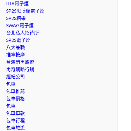
ILIA電子煙
SP2S思博瑞電子煙
SP2S糖果
SWAG電子煙
台北私人招待所
SP2S電子煙
八大兼職
推拿按摩
台灣暗黑旅遊
尚奇網路行銷
經紀公司
包車
包車推薦
包車價格
包車
包車車款
包車行程
包車旅遊