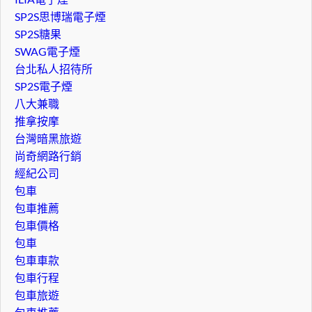
SP2S思博瑞電子煙
SP2S糖果
SWAG電子煙
台北私人招待所
SP2S電子煙
八大兼職
推拿按摩
台灣暗黑旅遊
尚奇網路行銷
經紀公司
包車
包車推薦
包車價格
包車
包車車款
包車行程
包車旅遊