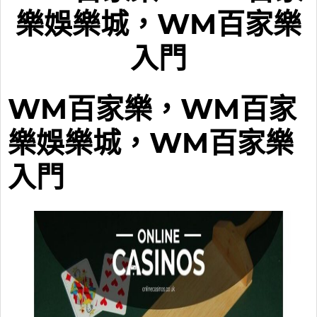
樂娛樂城，WM百家樂
入門
WM百家樂，WM百家
樂娛樂城，WM百家樂
入門