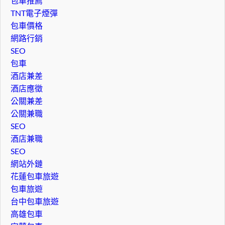
包車推薦
TNT電子煙彈
包車價格
網路行銷
SEO
包車
酒店兼差
酒店應徵
公關兼差
公關兼職
SEO
酒店兼職
SEO
網站外鏈
花蓮包車旅遊
包車旅遊
台中包車旅遊
高雄包車