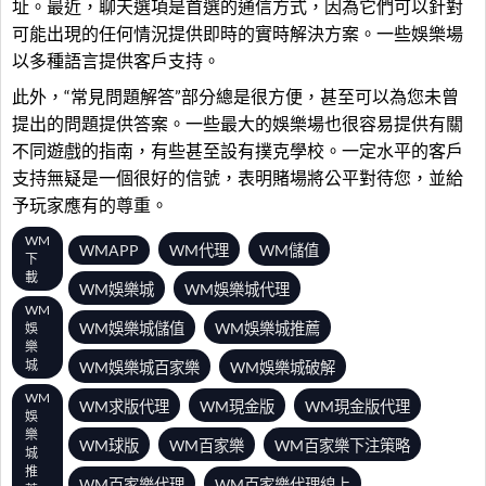
址。最近，聊天選項是首選的通信方式，因為它們可以針對
可能出現的任何情況提供即時的實時解決方案。一些娛樂場
以多種語言提供客戶支持。
此外，“常見問題解答”部分總是很方便，甚至可以為您未曾
提出的問題提供答案。一些最大的娛樂場也很容易提供有關
不同遊戲的指南，有些甚至設有撲克學校。一定水平的客戶
支持無疑是一個很好的信號，表明賭場將公平對待您，並給
予玩家應有的尊重。
WM
WMAPP
WM代理
WM儲值
下
載
WM娛樂城
WM娛樂城代理
WM
WM娛樂城儲值
WM娛樂城推薦
娛
樂
城
WM娛樂城百家樂
WM娛樂城破解
WM
WM求版代理
WM現金版
WM現金版代理
娛
樂
WM球版
WM百家樂
WM百家樂下注策略
城
推
WM百家樂代理
WM百家樂代理線上