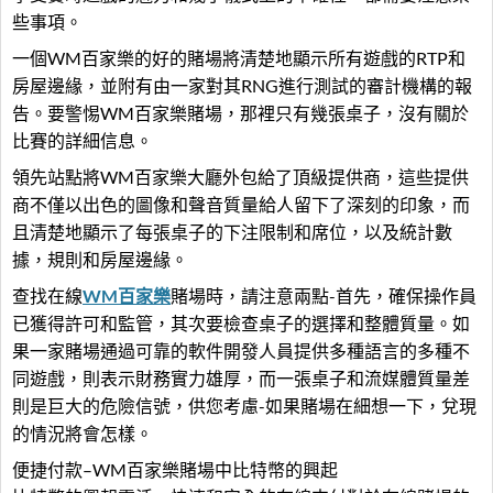
些事項。
一個WM百家樂的好的賭場將清楚地顯示所有遊戲的RTP和
房屋邊緣，並附有由一家對其RNG進行測試的審計機構的報
告。要警惕WM百家樂賭場，那裡只有幾張桌子，沒有關於
比賽的詳細信息。
領先站點將WM百家樂大廳外包給了頂級提供商，這些提供
商不僅以出色的圖像和聲音質量給人留下了深刻的印象，而
且清楚地顯示了每張桌子的下注限制和席位，以及統計數
據，規則和房屋邊緣。
查找在線
WM百家樂
賭場時，請注意兩點-首先，確保操作員
已獲得許可和監管，其次要檢查桌子的選擇和整體質量。如
果一家賭場通過可靠的軟件開發人員提供多種語言的多種不
同遊戲，則表示財務實力雄厚，而一張桌子和流媒體質量差
則是巨大的危險信號，供您考慮-如果賭場在細想一下，兌現
的情況將會怎樣。
便捷付款–WM百家樂賭場中比特幣的興起