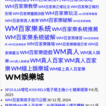
WM百家樂必勝法
WM百家樂教學
WM百家樂正確玩法
WM百家樂正確的
WM百家樂玩法
對策
WM百家樂獲勝訣竅
wm百家樂看路
WM百家樂破解
WM百家樂真人教學
WM百家樂策略
WM百家樂系統
WM百家樂系統推薦
WM百家樂系統破解
WM百家樂練習
WM百家樂規
WM百家樂賭場
WM百家樂賭場分享
WM百
則
WM百家樂賠率
WM真人
WM百家樂遊戲
WM真人娛
家樂贏法
WM真人百家
WM真人百家
樂
WM真人娛樂城
樂
WM線上娛樂城
WM線上真人百家樂
WM娛樂城
SP2S ILIA哩啞 KISS RELX電子煙主機小七糖果煙彈
9 8 月,
2025
WM百家樂高手技巧公開
30 12 月, 2024
娛樂城WM真人百家樂：台灣頂級線上博弈體驗
30 12 月,