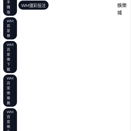
手
娛樂
WM運彩投注
機
城
版
WM
百
家
樂
WM
百
家
樂
下
載
WM
百
家
樂
推
薦
WM
百
家
樂