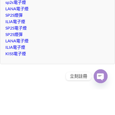
sp2s電子煙
LANA電子煙
SP2S煙彈
ILIA電子煙
SP2S電子煙
SP2S煙彈
LANA電子煙
ILIA電子煙
KISS電子煙
立刻註冊
Open
chaty