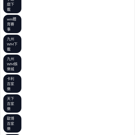
戲下
載
wm體
育賽
事
九州
WM下
載
九州
WM娛
樂城
卡利
百家
樂
天下
百家
樂
歐博
百家
樂