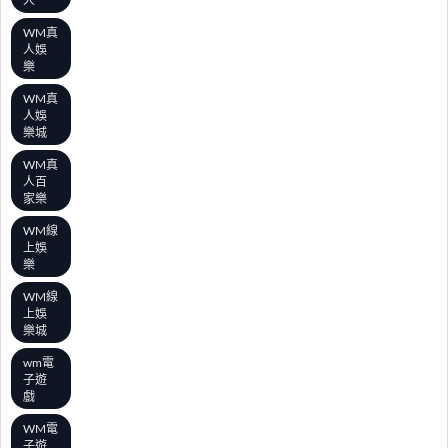
人
WM真
人娛
樂
WM真
人娛
樂城
WM真
人百
家樂
WM線
上娛
樂
WM線
上娛
樂城
wm電
子遊
戲
WM電
子遊