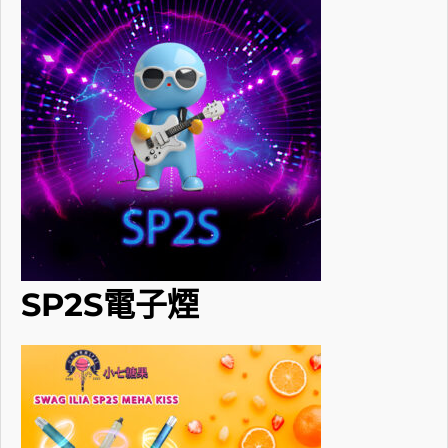
SP2S電子煙