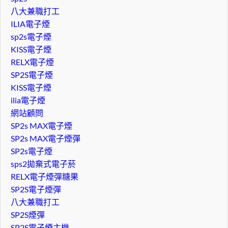
八大兼職打工
ILIA電子煙
sp2s電子煙
KISS電子煙
RELX電子煙
SP2S電子煙
KISS電子煙
ilia電子煙
網站顧問
SP2s MAX電子煙
SP2s MAX電子煙彈
SP2s電子煙
sps2拋棄式電子菸
RELX電子煙彈糖果
SP2S電子煙彈
八大兼職打工
SP2S煙彈
SP2S電子煙主機