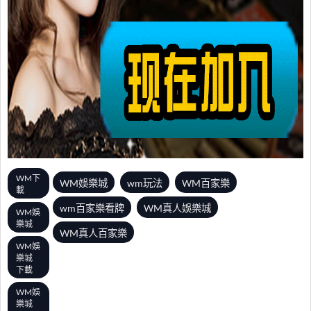
WM下
WM娛樂城
wm玩法
WM百家樂
載
wm百家樂看牌
WM真人娛樂城
WM娛
樂城
WM真人百家樂
WM娛
樂城
下載
WM娛
樂城