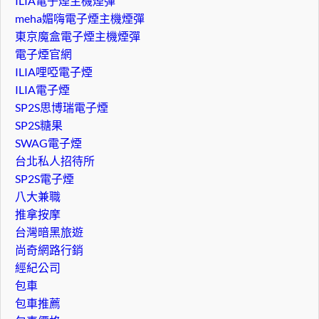
ILIA電子煙主機煙彈
meha媚嗨電子煙主機煙彈
東京魔盒電子煙主機煙彈
電子煙官網
ILIA哩啞電子煙
ILIA電子煙
SP2S思博瑞電子煙
SP2S糖果
SWAG電子煙
台北私人招待所
SP2S電子煙
八大兼職
推拿按摩
台灣暗黑旅遊
尚奇網路行銷
經紀公司
包車
包車推薦