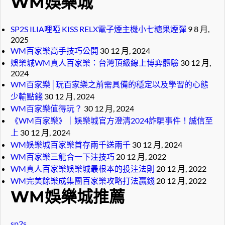
WM娛樂城
SP2S ILIA哩啞 KISS RELX電子煙主機小七糖果煙彈
9 8 月,
2025
WM百家樂高手技巧公開
30 12 月, 2024
娛樂城WM真人百家樂：台灣頂級線上博弈體驗
30 12 月,
2024
WM百家樂│玩百家樂之前需具備的穩定以及學習的心態
少輸點錢
30 12 月, 2024
WM百家樂值得玩？
30 12 月, 2024
《WM百家樂》｜娛樂城官方澄清2024詐騙事件！誠信至
上
30 12 月, 2024
WM娛樂城百家樂首存兩千送兩千
30 12 月, 2024
WM百家樂三龍合一下注技巧
20 12 月, 2022
WM真人百家樂娛樂城最根本的投注法則
20 12 月, 2022
WM完美餘樂成集團百家樂攻略打法贏錢
20 12 月, 2022
WM娛樂城推薦
sp2s