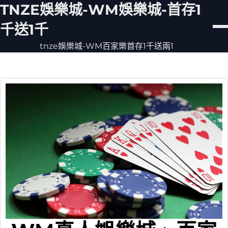
Skip
TNZE娛樂城-WM娛樂城-首存1
to
content
千送1千
tnze娛樂城-WM百家樂首存1千送兩1