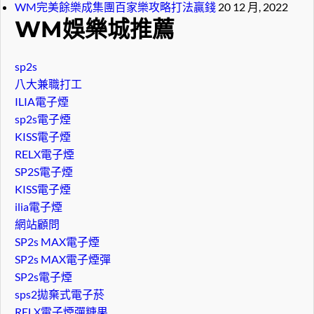
WM完美餘樂成集團百家樂攻略打法贏錢
20 12 月, 2022
WM娛樂城推薦
sp2s
八大兼職打工
ILIA電子煙
sp2s電子煙
KISS電子煙
RELX電子煙
SP2S電子煙
KISS電子煙
ilia電子煙
網站顧問
SP2s MAX電子煙
SP2s MAX電子煙彈
SP2s電子煙
sps2拋棄式電子菸
RELX電子煙彈糖果