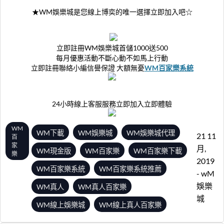
★WM娛樂城是您線上博奕的唯一選擇立即加入吧☆
立即註冊WM娛樂城首儲1000送500
每月優惠活動不斷心動不如馬上行動
立即註冊聯絡小編信譽保證 大額無憂
WM百家樂系統
24小時線上客服服務立即加入立即體驗
WM
WM下載
WM娛樂城
WM娛樂城代理
21 11
百
家
月,
WM現金版
WM百家樂
WM百家樂下載
樂
2019
WM百家樂系統
WM百家樂系統推薦
- wM
娛樂
WM真人
WM真人百家樂
城
WM線上娛樂城
WM線上真人百家樂