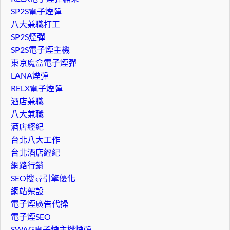
SP2S電子煙彈
八大兼職打工
SP2S煙彈
SP2S電子煙主機
東京魔盒電子煙彈
LANA煙彈
RELX電子煙彈
酒店兼職
八大兼職
酒店經紀
台北八大工作
台北酒店經紀
網路行銷
SEO搜尋引擎優化
網站架設
電子煙廣告代操
電子煙SEO
SWAG電子煙主機煙彈