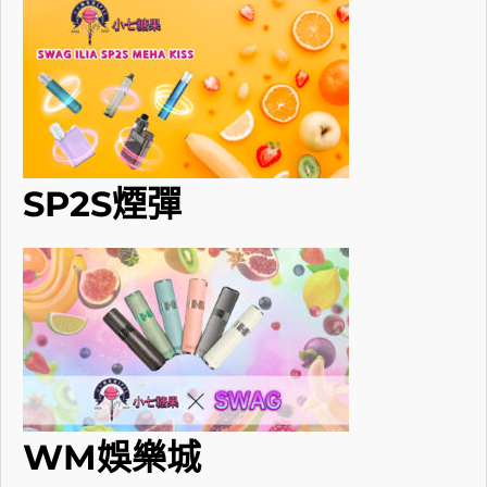
SP2S煙彈
WM娛樂城