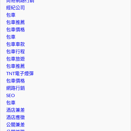
尚奇網路行銷
經紀公司
包車
包車推薦
包車價格
包車
包車車款
包車行程
包車旅遊
包車推薦
TNT電子煙彈
包車價格
網路行銷
SEO
包車
酒店兼差
酒店應徵
公關兼差