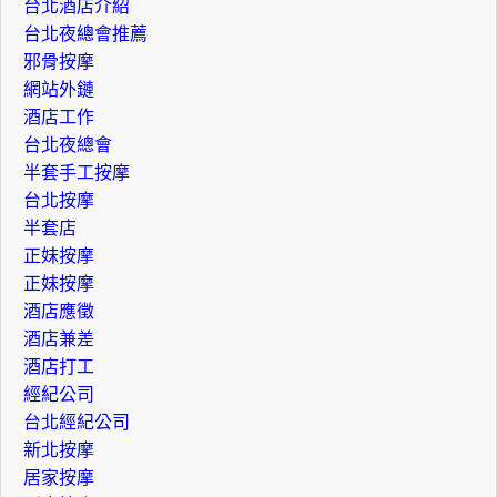
台北酒店介紹
台北夜總會推薦
邪骨按摩
網站外鏈
酒店工作
台北夜總會
半套手工按摩
台北按摩
半套店
正妹按摩
正妹按摩
酒店應徵
酒店兼差
酒店打工
經紀公司
台北經紀公司
新北按摩
居家按摩