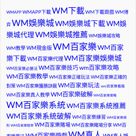
WM下載
WMAPP下載
WM下載遊戲
WM博
WMAPP
WM娛樂城
WM娛樂城下載
WM娛
弈
WM娛樂城推薦
樂城代理
WM娛樂城攻略
WM百家樂
WM百家
WM現金版
WM教學
WM百家樂娛樂城
樂下載
WM百家樂代理
wm百家樂攻略
WM百家樂技巧
WM百家樂必勝法
WM百家樂教學
WM百家樂正確玩法
WM百家樂正確的
WM百家樂玩法
對策
WM百家樂獲勝訣竅
wm百家樂看路
WM百家樂破解
WM百家樂真人教學
WM百家樂策略
WM百家樂系統
WM百家樂系統推薦
WM百家樂系統破解
WM百家樂練習
WM百家樂規
WM百家樂賭場
WM百家樂賭場分享
WM百
則
WM百家樂賠率
WM真人
WM百家樂遊戲
WM真人娛