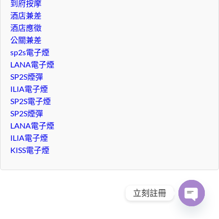
到府按摩
酒店兼差
酒店應徵
公關兼差
sp2s電子煙
LANA電子煙
SP2S煙彈
ILIA電子煙
SP2S電子煙
SP2S煙彈
LANA電子煙
ILIA電子煙
KISS電子煙
立刻註冊
Open
chaty