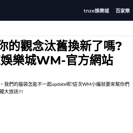
tnze娛樂城
百家樂
你的觀念汰舊換新了嗎?
 百家娛樂城WM-官方網站
們的腦袋怎能不一起update呢?這次WM小編就要來幫你們
大放送!!!