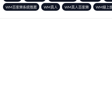
WM百家樂系統推薦
WM真人
WM真人百家樂
WM線上