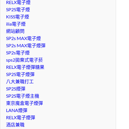
RELX電子煙
SP2S電子煙
KISS電子煙
ilia電子煙
網站顧問
SP2s MAX電子煙
SP2s MAX電子煙彈
SP2s電子煙
sps2拋棄式電子菸
RELX電子煙彈糖果
SP2S電子煙彈
八大兼職打工
SP2S煙彈
SP2S電子煙主機
東京魔盒電子煙彈
LANA煙彈
RELX電子煙彈
酒店兼職