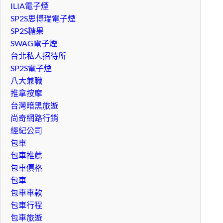
ILIA電子煙
SP2S思博瑞電子煙
SP2S糖果
SWAG電子煙
台北私人招待所
SP2S電子煙
八大兼職
推拿按摩
台灣暗黑旅遊
尚奇網路行銷
經紀公司
包車
包車推薦
包車價格
包車
包車車款
包車行程
包車旅遊