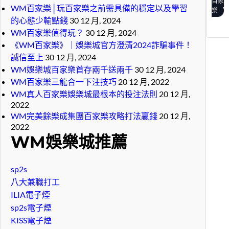
百家
WM百家樂│玩百家樂之前需具備的穩定以及學習
樂
的心態少輸點錢
30 12 月, 2024
WM百家樂值得玩？
30 12 月, 2024
《WM百家樂》｜娛樂城官方澄清2024詐騙事件！
誠信至上
30 12 月, 2024
WM娛樂城百家樂首存兩千送兩千
30 12 月, 2024
WM百家樂三龍合一下注技巧
20 12 月, 2022
WM真人百家樂娛樂城最根本的投注法則
20 12 月,
2022
WM完美餘樂成集團百家樂攻略打法贏錢
20 12 月,
2022
WM娛樂城推薦
sp2s
八大兼職打工
ILIA電子煙
sp2s電子煙
KISS電子煙