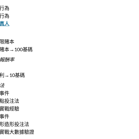
行為
行為
真人
限賭本
賭本→100基碼
報酬率
利→10基碼
法
事件
點投注法
實戰經驗
事件
形造形投注法
實戰大數據驗證