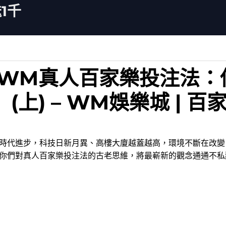
1千
WM真人百家樂投注法：
(上) – WM娛樂城 |
時代進步，科技日新月異、高樓大廈越蓋越高，環境不斷在改變，我
你們對真人百家樂投注法的古老思維，將最嶄新的觀念通通不私藏