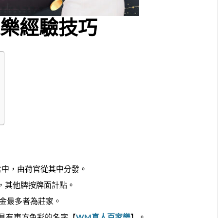
樂經驗技巧
盒中，由荷官從其中分發。
0，其他牌按牌面計點。
金最多者為莊家。
一個具有東方色彩的名字【
WM真人百家樂
】。