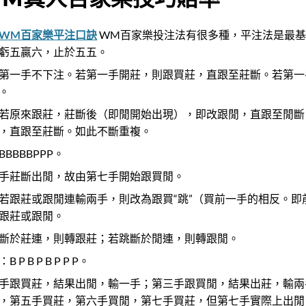
WM百家樂平注口訣
WM百家樂投注法有很多種，平注法是最基
虧五贏六，止於五五。
第一手不下注。若第一手開莊，則跟買莊，直跟至莊​​斷。若第一
。
若原來跟莊，莊斷後（即閒開始出現），即改跟閒，直跟至閒斷
，直跟至莊斷。如此不斷重複。
BBBBBPPP。
手莊斷出閒，故由第七手開始跟買閒。
若跟莊或跟閒連輸兩手，則改為跟買“跳”（買前一手的相反。
跟莊或跟閒。
斷於莊連，則轉跟莊；若跳斷於閒連，則轉跟閒。
B P B P B P P P。
手跟買莊，結果出閒，輸一手；第三手跟買閒，結果出莊，輸兩
，第五手買莊，第六手買閒，第七手買莊，但第七手實際上出閒