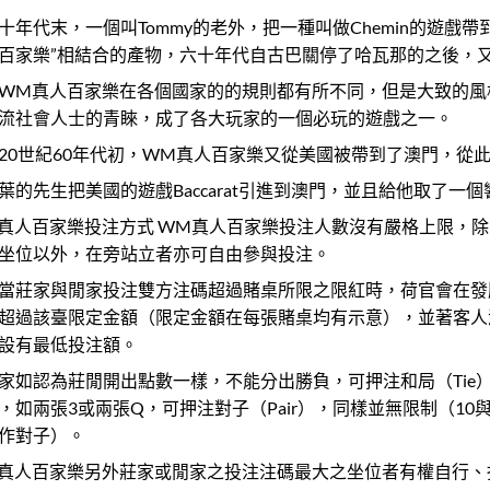
十年代末，一個叫Tommy的老外，把一種叫做Chemin的遊戲帶
百家樂”相結合的產物，六十年代自古巴關停了哈瓦那的之後，
WM真人百家樂在各個國家的的規則都有所不同，但是大致的風
流社會人士的青睞，成了各大玩家的一個必玩的遊戲之一。
20世紀60年代初，WM真人百家樂又從美國被帶到了澳門，從
葉的先生把美國的遊戲Baccarat引進到澳門，並且給他取了一個
真人百家樂投注方式 WM真人百家樂投注人數沒有嚴格上限，除
坐位以外，在旁站立者亦可自由參與投注。
當莊家與閒家投注雙方注碼超過賭桌所限之限紅時，荷官會在發
超過該臺限定金額（限定金額在每張賭桌均有示意），並著客人
設有最低投注額。
家如認為莊閒開出點數一樣，不能分出勝負，可押注和局（Ti
，如兩張3或兩張Q，可押注對子（Pair），同樣並無限制（10
作對子）。
真人百家樂另外莊家或閒家之投注注碼最大之坐位者有權自行、