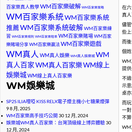
WM百家樂破解
百家樂真人教學
在六
WM百家樂策略
WM百家樂系統
真人
WM百家樂系統
儘管
WM百家樂系統破解
推薦
WM百家樂練
些上
WM百家樂賭場
習
WM百家
WM百家樂規則
WM百家樂賠率
而後
WM百家樂遊戲
樂賭場分享
WM百家樂贏法
個姓
WM真人
WM
WM真人娛樂
WM真人娛樂城
WM
真人百家
WM真人百家樂
WM線上
提供
娛樂城
WM線上真人百家樂
不過
WM娛樂城
示意
桌亦
SP2S ILIA哩啞 KISS RELX電子煙主機小七糖果煙彈
而玩
9 8 月, 2025
一對
WM百家樂高手技巧公開
30 12 月, 2024
不算
娛樂城WM真人百家樂：台灣頂級線上博弈體驗
30
WM
12 月, 2024