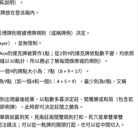
有說明）。
副牌放在發派箱內。
要否博牌則根據博牌規則（或稱牌例）決定。
ayer），並無限制。
ce的撲克牌被算作1點；從2到9的撲克牌依點數不變，均依照
樂城以10點計，所以務必了解每間娛樂城的規則）。
的牌點大小為：7點（8 + 9 = 17）。
如一個4和一個5：4 + 5 = 9），最少則為0點，又稱
規則出現最後結果，以點數多寡決定莊、閒獲勝或和局（包含若
（即例牌），此時即可決定莊閒之勝負。
長單跳就贏到笑，見兩莊兩閒雙跳則打和，死穴是單雙單雙
合運用注碼法；可以從一靴牌的開頭打起，也可以從中間切入。