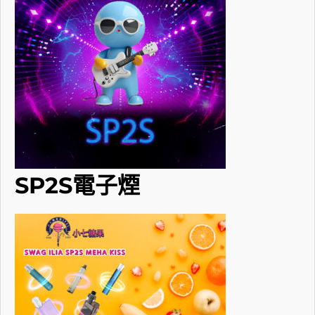
SP2S電子煙