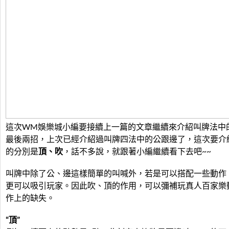
這次WM娛樂城小編要接續上一篇的文章繼續來介紹叫牌法中
最後兩招，上次已經介紹過叫牌四法中的公跟邊了，這次要介
的分別是
頂、吹
，話不多說，就跟著小編繼續看下去吧~~
叫牌中除了公、邊這樣簡單的叫喊外，若是可以搭配一些動作
更可以吸引玩家。因此吹、頂的作用，可以彌補玩真人百家樂
作上的缺失。
“
頂”