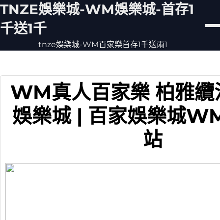
Skip
TNZE娛樂城-WM娛樂城-首存1
to
content
千送1千
tnze娛樂城-WM百家樂首存1千送兩1
WM真人百家樂 柏雅纜法
娛樂城 | 百家娛樂城W
站