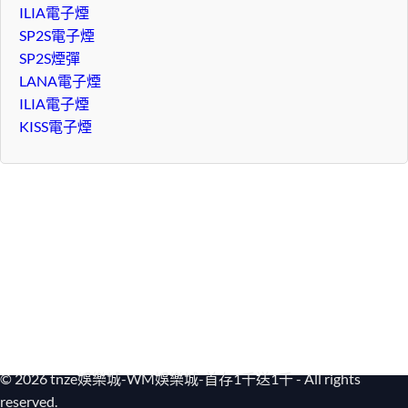
ILIA電子煙
SP2S電子煙
SP2S煙彈
LANA電子煙
ILIA電子煙
KISS電子煙
© 2026 tnze娛樂城-WM娛樂城-首存1千送1千 - All rights
reserved.