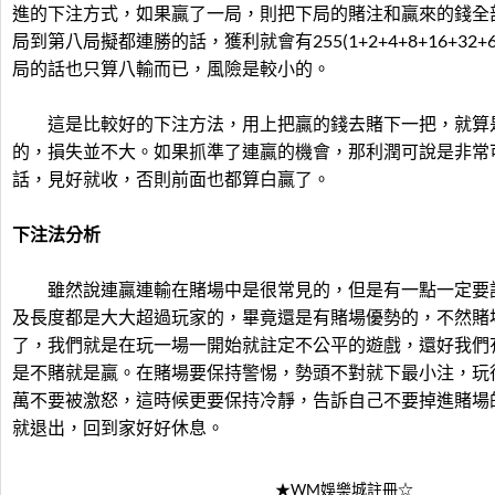
進的下注方式，如果贏了一局，則把下局的賭注和贏來的錢全
局到第八局擬都連勝的話，獲利就會有255(1+2+4+8+16+32+
局的話也只算八輸而已，風險是較小的。
這是比較好的下注方法，用上把贏的錢去賭下一把，就算
的，損失並不大。如果抓準了連贏的機會，那利潤可說是非常
話，見好就收，否則前面也都算白贏了。
下注法分析
雖然說連贏連輸在賭場中是很常見的，但是有一點一定要
及長度都是大大超過玩家的，畢竟還是有賭場優勢的，不然賭
了，我們就是在玩一場一開始就註定不公平的遊戲，還好我們
是不賭就是贏。在賭場要保持警惕，勢頭不對就下最小注，玩
萬不要被激怒，這時候更要保持冷靜，告訴自己不要掉進賭場
就退出，回到家好好休息。
★WM娛樂城註冊☆