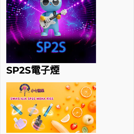
SP2S電子煙