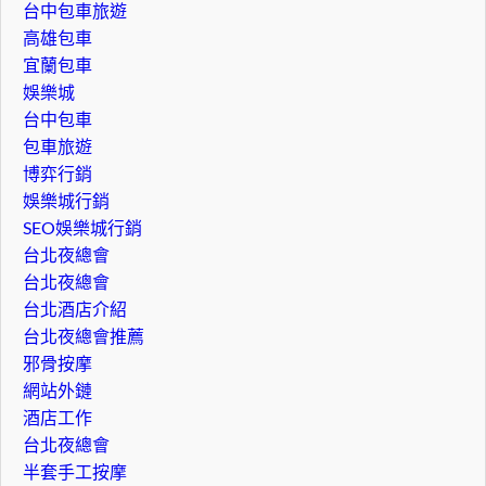
台中包車旅遊
高雄包車
宜蘭包車
娛樂城
台中包車
包車旅遊
博弈行銷
娛樂城行銷
SEO娛樂城行銷
台北夜總會
台北夜總會
台北酒店介紹
台北夜總會推薦
邪骨按摩
網站外鏈
酒店工作
台北夜總會
半套手工按摩