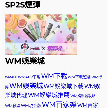
SP2S煙彈
WM娛樂城
WM下載
WMAPP下載
WM下載遊戲
WM博
WMAPP
WM娛樂城
WM娛樂城下載
WM娛
弈
WM娛樂城推薦
樂城代理
WM娛樂城攻略
WM百家樂
WM百家
WM現金版
WM教學