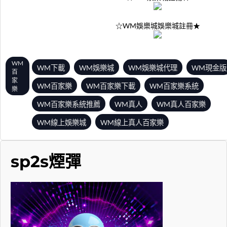
☆WM娛樂城娛樂城註冊★
WM
WM下載
WM娛樂城
WM娛樂城代理
WM現金版
百
家
WM百家樂
WM百家樂下載
WM百家樂系統
樂
WM百家樂系統推薦
WM真人
WM真人百家樂
WM線上娛樂城
WM線上真人百家樂
Widget
sp2s煙彈
article