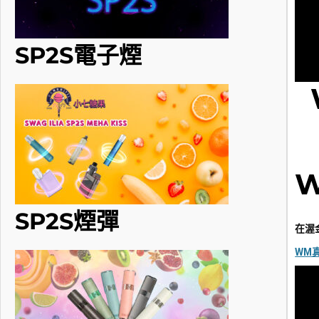
SP2S電子煙
SP2S煙彈
在渥
WM