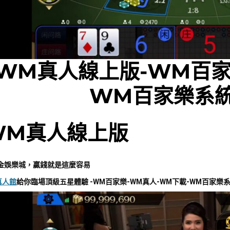
WM真人線上版-WM百家
WM百家樂系統
WM真人線上版
金娛樂城，贏錢就是這麼容易 
真人館
給你臨場頂級五星體驗 -WM百家樂-WM真人-WM下載-WM百家樂