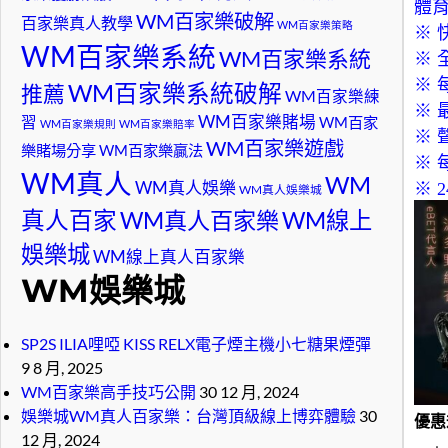
體育
WM百家樂破解
百家樂真人教學
WM百家樂策略
※ 
WM百家樂系統
WM百家樂系統
※
※
WM百家樂系統破解
推薦
WM百家樂練
※
WM百家樂賭場
習
WM百家
WM百家樂規則
WM百家樂賠率
※ 
WM百家樂遊戲
樂賭場分享
WM百家樂贏法
※
WM真人
WM
WM真人娛樂
※ 
WM真人娛樂城
真人百家
WM真人百家樂
WM線上
娛樂城
WM線上真人百家樂
WM娛樂城
SP2S ILIA哩啞 KISS RELX電子煙主機小七糖果煙彈
9 8 月, 2025
WM百家樂高手技巧公開
30 12 月, 2024
娛樂城WM真人百家樂：台灣頂級線上博弈體驗
30
優惠
12 月, 2024