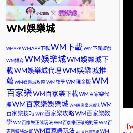
WM娛樂城
WM下載
WMAPP下載
WM下載遊戲
WMAPP
WM娛樂城
WM娛樂城下
WM博弈
WM娛樂城推
載
WM娛樂城代理
WM
薦
WM現金版
WM教學
WM娛樂城攻略
百家樂
WM百家樂下載
WM百家樂代
WM百家樂娛樂城
WM
理
WM百家樂必勝法
wm百家樂攻略
WM百家樂教
百家樂技巧
學
WM百家樂正確玩法
WM百家樂正確的對策
WM百
【
WM百家樂玩法
WM
家樂獲勝訣竅
wm百家樂看路