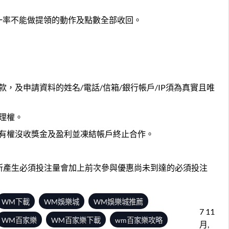
玩，一率不能做提領的動作及點數全部收回。
，及申請資料的姓名/電話/信箱/銀行帳戶/IP須為真實且唯
處理權。
司有權沒收獎金及盈利並凍結帳戶終止合作。
時所產生必須投注量會加上前次參與優惠尚未到達的必須投注
WM下載
WM娛樂城
WM娛樂城推薦
7 11
WM百家樂
WM百家樂下載
wm百家樂攻略
月,