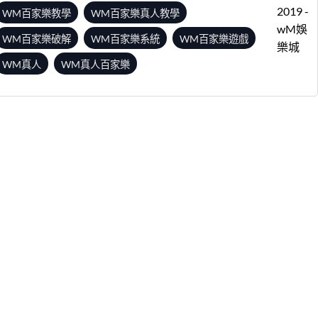
2019 -
WM百家樂教學
WM百家樂真人教學
wM娛
WM百家樂破解
WM百家樂系統
WM百家樂遊戲
樂城
WM真人
WM真人百家樂